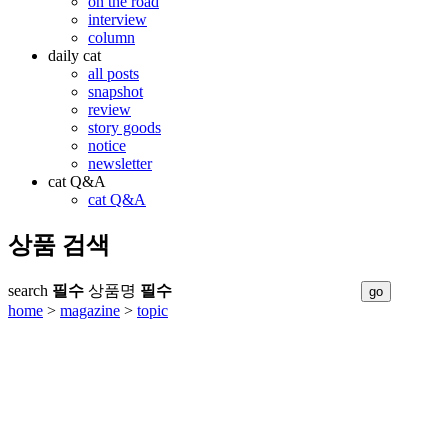
on the road
interview
column
daily cat
all posts
snapshot
review
story goods
notice
newsletter
cat Q&A
cat Q&A
상품 검색
search
필수
상품명
필수
home
>
magazine
>
topic