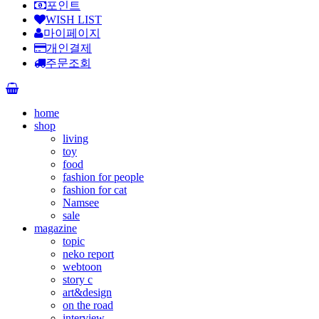
포인트
WISH LIST
마이페이지
개인결제
주문조회
home
shop
living
toy
food
fashion for people
fashion for cat
Namsee
sale
magazine
topic
neko report
webtoon
story c
art&design
on the road
interview