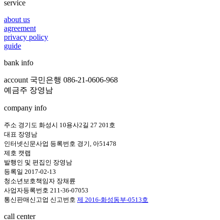
service
about us
agreement
privacy policy
guide
bank info
account 국민은행 086-21-0606-968
예금주 장영남
company info
주소 경기도 화성시 10용사2길 27 201호
대표 장영남
인터넷신문사업 등록번호 경기, 아51478
제호 캣랩
발행인 및 편집인 장영남
등록일 2017-02-13
청소년보호책임자 장채륜
사업자등록번호 211-36-07053
통신판매신고업 신고번호
제 2016-화성동부-0513호
call center