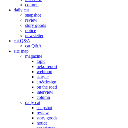
column
daily cat
snapshot
review
story goods
notice
newsletter
cat Q&A
cat Q&A
site map
magazine
topic
neko report
webtoon
story c
art&design
on the road
interview
column
daily cat
snapshot
review
story goods
notice