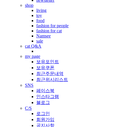
newsletter
shop
living
toy
food
fashion for people
fashion for cat
Namsee
sale
cat Q&A
my page
보유포인트
보유쿠폰
최근주문내역
최근위시리스트
SNS
페이스북
인스타그램
블로그
C/S
로그인
회원가입
공지사항