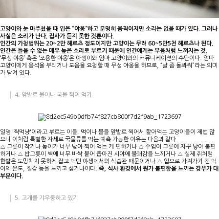
고양이와 눈 마주쳤을 때 입은 “야옹”하고 분명히 움직이지만 소리는 없을 때가 있다. 그러나
사실은 소리가 난다. 집사가 듣지 못한 것뿐이다.
인간의 가청범위는 20~2만 헤르츠 정도이지만 고양이는 무려 60~5만5천 헤르츠나 된다.
인간은 들을 수 없는 매우 높은 소리로 부르기 때문에 인간에게는 무음처럼 느껴지는 것.
‘무성 야옹’ 혹은 ‘조용한 야옹’은 아깽이와 엄마 고양이와의 커뮤니케이션의 수단이다. 엄마
고양이에게 응석을 부리거나 도움을 요청할 때 무성 야옹을 하므로, “날 좀 돌봐줘”라는 의미
가 담겨 있다.
4. 앞발로 물이나 국물 찍어 먹기
일명 '찍먹냥'이라고 부르는 이들. 먹이나 물을 앞발로 찍어서 핥아먹는 고양이들이 제법 많
으니 이처럼 특별한 자세로 국물류를 먹는 예측 가능한 이유는 다음과 같다.
△ 그릇이 작거나 높이가 너무 낮아 찍어 먹는 게 편하거나 △ 수염이 그릇에 자꾸 닿아 불편
하거나 △ 밥그릇이 벽에 너무 바싹 붙어 좁아진 시야에 불쾌감을 느끼거나 △ 실제 쥐처럼
한발은 도망치지 못하게 잡고 먹던 야생에서의 식습관 때문이거나 △ 입으로 가져가기 전 먹
이의 온도, 질감 등을 느끼고 싶거나이다.
즉, 식사 환경에서 뭔가 불편함을 느끼는 경우가 대
부분이다.
5. 고개를 갸우뚱하고 있기