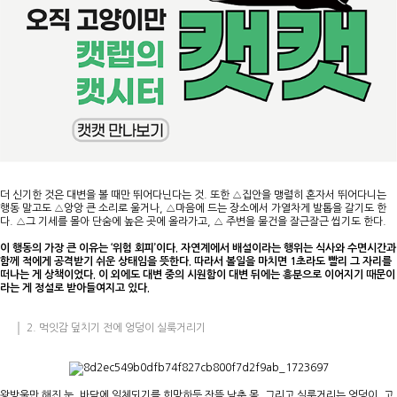
더 신기한 것은 대변을 볼 때만 뛰어다닌다는 것. 또한 △집안을 맹렬히 혼자서 뛰어다니는
행동 말고도 △앙앙 큰 소리로 울거나, △마음에 드는 장소에서 가열차게 발톱을 갈기도 한
다. △그 기세를 몰아 단숨에 높은 곳에 올라가고, △ 주변을 물건을 잘근잘근 씹기도 한다.
이 행동의 가장 큰 이유는 ‘위험 회피’이다. 자연계에서 배설이라는 행위는 식사와 수면시간과
함께 적에게 공격받기 쉬운 상태임을 뜻한다. 따라서 볼일을 마치면 1초라도 빨리 그 자리를
떠나는 게 상책이었다. 이 외에도 대변 중의 시원함이 대변 뒤에는 흥분으로 이어지기 때문이
라는 게 정설로 받아들여지고 있다.
2. 먹잇감 덮치기 전에 엉덩이 실룩거리기
왕방울만 해진 눈, 바닥에 일체되기를 희망하듯 잔뜩 낮춘 몸, 그리고 실룩거리는 엉덩이. 고