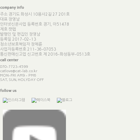
company info
주소 경기도 화성시 10용사2길 27 201호
대표 장영남
인터넷신문사업 등록번호 경기, 아51478
제호 캣랩
발행인 및 편집인 장영남
등록일 2017-02-13
청소년보호책임자 장채륜
사업자등록번호 211-36-07053
통신판매신고업 신고번호
제 2016-화성동부-0513호
call center
070-7723-4599
catlove@cat-lab.co.kr
MON-FRI AM9 - PM6
SAT, SUN, HOLYDAY OFF
follow us