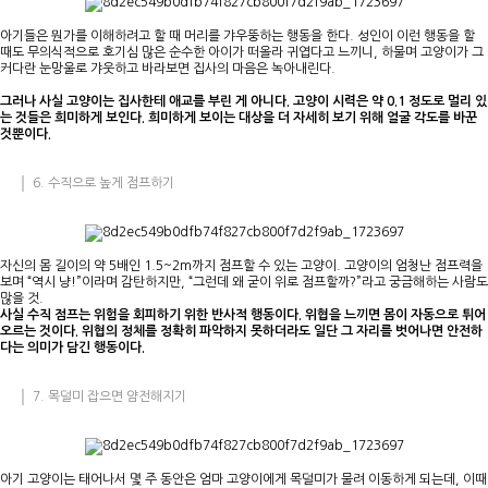
아기들은 뭔가를 이해하려고 할 때 머리를 갸우뚱하는 행동을 한다. 성인이 이런 행동을 할
때도 무의식적으로 호기심 많은 순수한 아이가 떠올라 귀엽다고 느끼니, 하물며 고양이가 그
커다란 눈망울로 갸웃하고 바라보면 집사의 마음은 녹아내린다.
그러나 사실 고양이는 집사한테 애교를 부린 게 아니다. 고양이 시력은 약 0.1 정도로 멀리 있
는 것들은 희미하게 보인다. 희미하게 보이는 대상을 더 자세히 보기 위해 얼굴 각도를 바꾼
것뿐이다.
6. 수직으로 높게 점프하기
자신의 몸 길이의 약 5배인 1.5~2m까지 점프할 수 있는 고양이. 고양이의 엄청난 점프력을
보며 “역시 냥!”이라며 감탄하지만, “그런데 왜 굳이 위로 점프할까?”라고 궁금해하는 사람도
많을 것.
사실 수직 점프는 위험을 회피하기 위한 반사적 행동이다. 위협을 느끼면 몸이 자동으로 튀어
오르는 것이다. 위협의 정체를 정확히 파악하지 못하더라도 일단 그 자리를 벗어나면 안전하
다는 의미가 담긴 행동이다.
7. 목덜미 잡으면 얌전해지기
아기 고양이는 태어나서 몇 주 동안은 엄마 고양이에게 목덜미가 물려 이동하게 되는데, 이때