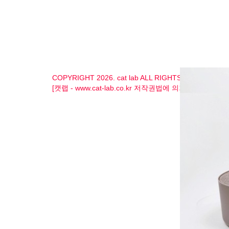
COPYRIGHT 2026. cat lab ALL RIGHTS RESERVED
[캣랩 - www.cat-lab.co.kr 저작권법에 의거, 모든 