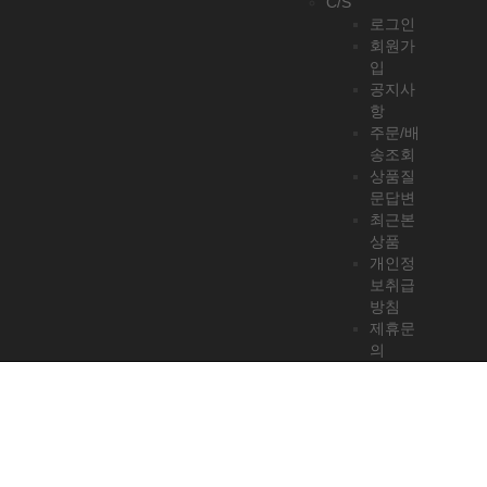
C/S
로그인
회원가
입
공지사
항
주문/배
송조회
상품질
문답변
최근본
상품
개인정
보취급
방침
제휴문
의