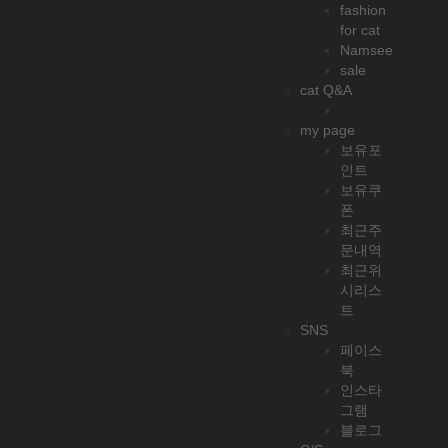
fashion
for cat
Namsee
sale
cat Q&A
my page
보유포
인트
보유쿠
폰
최근주
문내역
최근위
시리스
트
SNS
페이스
북
인스타
그램
블로그