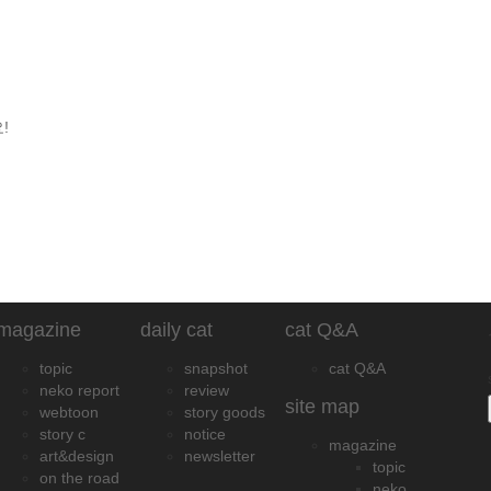
!
magazine
daily cat
cat Q&A
topic
snapshot
cat Q&A
neko report
review
site map
webtoon
story goods
story c
notice
magazine
art&design
newsletter
topic
on the road
neko