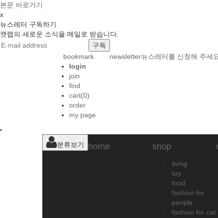
본문 바로가기
x
뉴스레터 구독하기
캣랩의 새로운 소식을 메일로 받습니다.
bookmark
newsletter
뉴스레터를 신청해 주세요
login
join
find
cart(0)
order
my page
분류보기
home
shop
living
toy
food
fashion for
people
fashion for cat