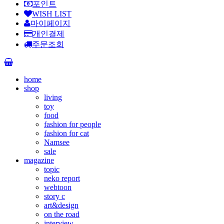
포인트
WISH LIST
마이페이지
개인결제
주문조회
home
shop
living
toy
food
fashion for people
fashion for cat
Namsee
sale
magazine
topic
neko report
webtoon
story c
art&design
on the road
interview