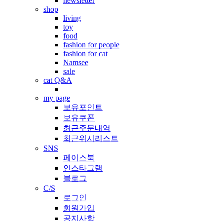
newsletter
shop
living
toy
food
fashion for people
fashion for cat
Namsee
sale
cat Q&A
my page
보유포인트
보유쿠폰
최근주문내역
최근위시리스트
SNS
페이스북
인스타그램
블로그
C/S
로그인
회원가입
공지사항