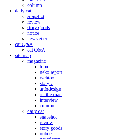
column
daily cat
snapshot
review
story goods
notice
newsletter
cat Q&A
cat Q&A
site map
magazine
topic
neko report
webtoon
story c
art&design
on the road
interview
column
daily cat
snapshot
review
story goods
notice