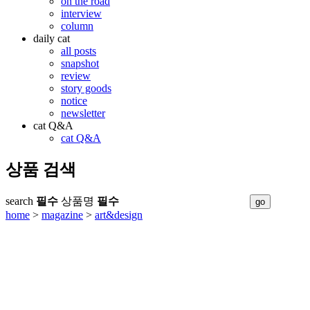
on the road
interview
column
daily cat
all posts
snapshot
review
story goods
notice
newsletter
cat Q&A
cat Q&A
상품 검색
search
필수
상품명
필수
home
>
magazine
>
art&design