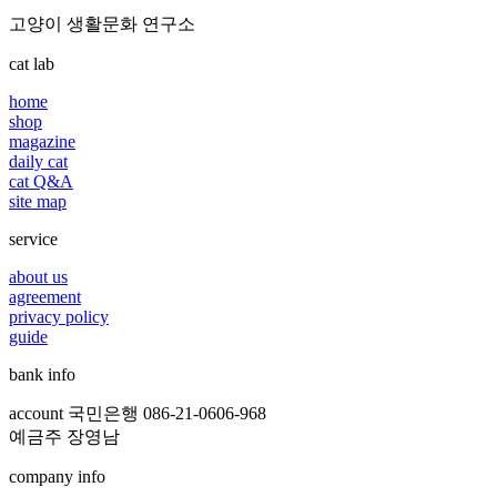
고양이 생활문화 연구소
cat lab
home
shop
magazine
daily cat
cat Q&A
site map
service
about us
agreement
privacy policy
guide
bank info
account 국민은행 086-21-0606-968
예금주 장영남
company info