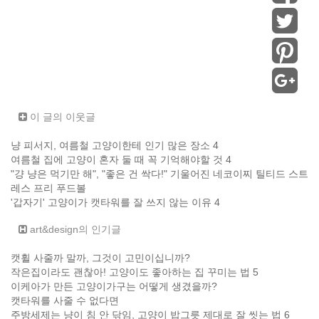
이 글의 이웃글
냥 피서지, 여름철 고양이한테 인기 많은 장소 4
여름철 집에 고양이 혼자 둘 때 꼭 기억해야할 것 4
"걍 냥은 먹기만 해", "좋은 건 싹다!" 기울어진 네코이찌 틸티드 스트
레스 프리 푸드볼
'갑자기' 고양이가 캣타워를 잘 쓰지 않는 이유 4
art&design의 인기글
캣휠 사줄까 말까, 그것이 고민이십니까?
작은집이라도 괜찮아! 고양이도 좋아하는 집 꾸미는 법 5
이케아가 만든 고양이가구는 어떻게 생겼을까?
캣타워를 사줄 수 없다면
주방세제는 냥이 침 안 닦임, 고양이 밥그릇 제대로 잘 씻는 법 6