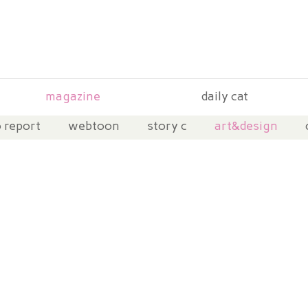
!
magazine
daily cat
 report
webtoon
story c
art&design