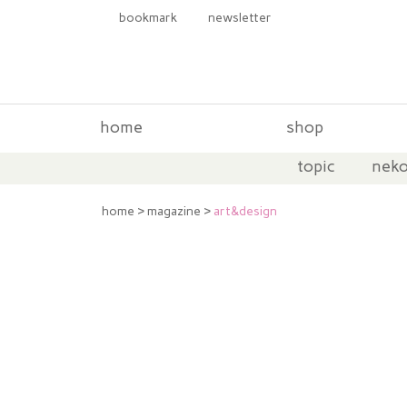
bookmark
newsletter
뉴스레터를 신청해 주세요
home
shop
topic
neko
column
home
>
magazine
>
art&design