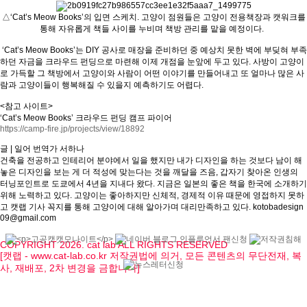
△‘Cat’s Meow Books’의 입면 스케치. 고양이 점원들은 고양이 전용책장과 캣워크를
통해 자유롭게 책들 사이를 누비며 책방 관리를 맡을 예정이다.
‘Cat’s Meow Books’는 DIY 공사로 매장을 준비하던 중 예상치 못한 벽에 부딪혀 부족
하던 자금을 크라우드 펀딩으로 마련해 이제 개점을 눈앞에 두고 있다. 사방이 고양이
로 가득할 그 책방에서 고양이와 사람이 어떤 이야기를 만들어내고 또 얼마나 많은 사
람과 고양이들이 행복해질 수 있을지 예측하기도 어렵다.
<참고 사이트>
‘Cat’s Meow Books’ 크라우드 펀딩 캠프 파이어
https://camp-fire.jp/projects/view/18892
글 | 일어 번역가 서하나
건축을 전공하고 인테리어 분야에서 일을 했지만 내가 디자인을 하는 것보다 남이 해
놓은 디자인을 보는 게 더 적성에 맞는다는 것을 깨달을 즈음, 갑자기 찾아온 인생의
터닝포인트로 도쿄에서 4년을 지내다 왔다. 지금은 일본의 좋은 책을 한국에 소개하기
위해 노력하고 있다. 고양이는 좋아하지만 신체적, 경제적 이유 때문에 영접하지 못하
고 캣랩 기사 꼭지를 통해 고양이에 대해 알아가며 대리만족하고 있다. kotobadesign
09@gmail.com
COPYRIGHT 2026. cat lab ALL RIGHTS RESERVED
[캣랩 - www.cat-lab.co.kr 저작권법에 의거, 모든 콘텐츠의 무단전재, 복
사, 재배포, 2차 변경을 금합니다]