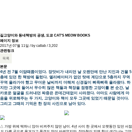
길고양이와 동네책방의 공생, 도쿄 CAT’S MEOW BOOKS
페이지 정보
2017년 07월 11일 / by
catlab
/
3,202
관련링크
목록
본문
4년 전 7월 이맘때쯤이었다. 장맛비가 내리던 날 오랜만에 만난 지인과 건물 5
층에 있던 한 책방에 들렀다. 엘리베이터가 없던 탓에 계단으로 5층까지 꾸역
꾸역 올라가야 했고 무더운 날씨까지 더해져 신경질이 삐죽삐죽 올라왔다. 하
지만 그곳에 들어서 무수히 많은 책들과 책장을 점령한 고양이를 본 순간, 날
카로운 얼굴을 드러내던 짜증은 온데간데없이 사라졌다. 아마도 사람에게 마
음을 위로해주는 두 가지, 고양이와 책이 모두 그곳에 있었기 때문일 것이다.
그리고 그때의 기억은 한 장의 사진으로 남아 있다.
△ 가방 위에 떡하니 앉아 비켜주지 않던 냥이. 4년 사이 한 곳에서 오랫동안 있던 서점
도 다른 곳으로 옮겨가고 풍경도 많이 바뀌었지만, 장마철이 되면 항상 생각나는 고양