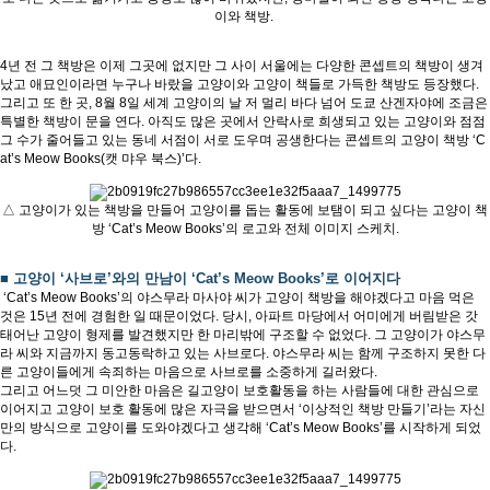
이와 책방.
4년 전 그 책방은 이제 그곳에 없지만 그 사이 서울에는 다양한 콘셉트의 책방이 생겨
났고 애묘인이라면 누구나 바랐을 고양이와 고양이 책들로 가득한 책방도 등장했다.
그리고 또 한 곳, 8월 8일 세계 고양이의 날 저 멀리 바다 넘어 도쿄 산겐자야에 조금은
특별한 책방이 문을 연다. 아직도 많은 곳에서 안락사로 희생되고 있는 고양이와 점점
그 수가 줄어들고 있는 동네 서점이 서로 도우며 공생한다는 콘셉트의 고양이 책방 ‘C
at’s Meow Books(캣 먀우 북스)’다.
△ 고양이가 있는 책방을 만들어 고양이를 돕는 활동에 보탬이 되고 싶다는 고양이 책
방 ‘Cat’s Meow Books’의 로고와 전체 이미지 스케치.
■ 고양이 ‘사브로’와의 만남이 ‘Cat’s Meow Books’로 이어지다
‘Cat’s Meow Books’의 야스무라 마사야 씨가 고양이 책방을 해야겠다고 마음 먹은
것은 15년 전에 경험한 일 때문이었다. 당시, 아파트 마당에서 어미에게 버림받은 갓
태어난 고양이 형제를 발견했지만 한 마리밖에 구조할 수 없었다. 그 고양이가 야스무
라 씨와 지금까지 동고동락하고 있는 사브로다. 야스무라 씨는 함께 구조하지 못한 다
른 고양이들에게 속죄하는 마음으로 사브로를 소중하게 길러왔다.
그리고 어느덧 그 미안한 마음은 길고양이 보호활동을 하는 사람들에 대한 관심으로
이어지고 고양이 보호 활동에 많은 자극을 받으면서 ‘이상적인 책방 만들기’라는 자신
만의 방식으로 고양이를 도와야겠다고 생각해 ‘Cat’s Meow Books’를 시작하게 되었
다.