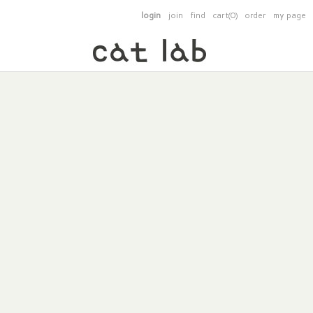
login
join
find
cart(0)
order
my page