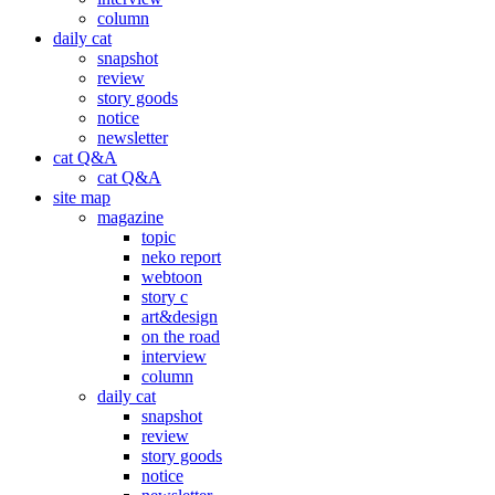
column
daily cat
snapshot
review
story goods
notice
newsletter
cat Q&A
cat Q&A
site map
magazine
topic
neko report
webtoon
story c
art&design
on the road
interview
column
daily cat
snapshot
review
story goods
notice