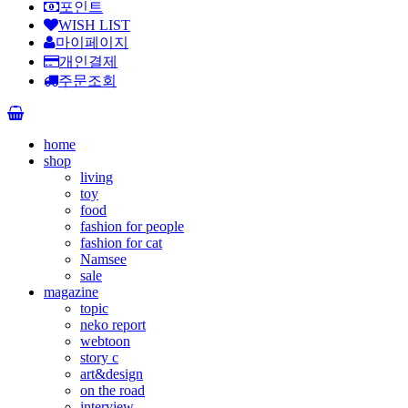
포인트
WISH LIST
마이페이지
개인결제
주문조회
home
shop
living
toy
food
fashion for people
fashion for cat
Namsee
sale
magazine
topic
neko report
webtoon
story c
art&design
on the road
interview