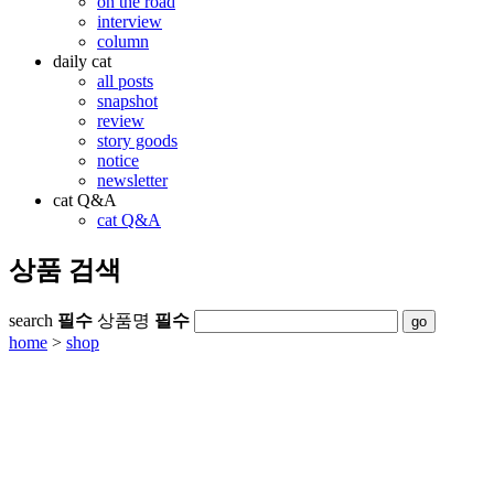
on the road
interview
column
daily cat
all posts
snapshot
review
story goods
notice
newsletter
cat Q&A
cat Q&A
상품 검색
search
필수
상품명
필수
home
>
shop