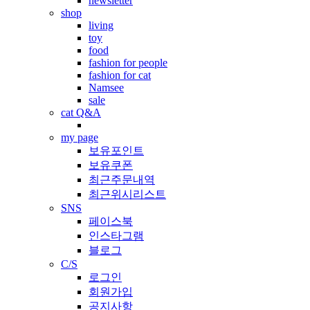
newsletter
shop
living
toy
food
fashion for people
fashion for cat
Namsee
sale
cat Q&A
my page
보유포인트
보유쿠폰
최근주문내역
최근위시리스트
SNS
페이스북
인스타그램
블로그
C/S
로그인
회원가입
공지사항