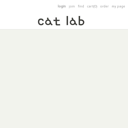
login
join
find
cart(0)
order
my page