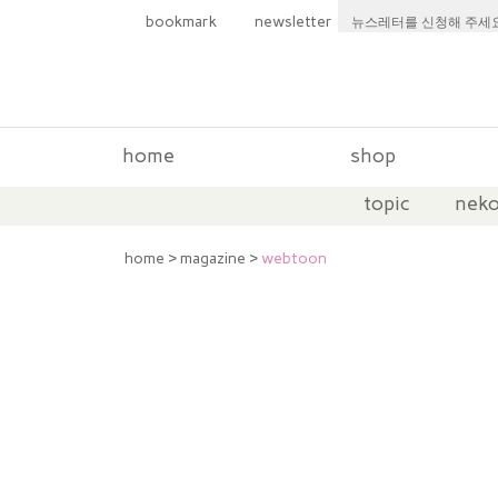
bookmark
newsletter
home
shop
topic
neko
column
home
>
magazine
>
webtoon