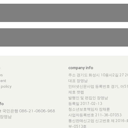
e
company info
us
주소 경기도 화성시 10용사2길 27 2
ent
대표 장영남
 policy
인터넷신문사업 등록번호 경기, 아51
제호 캣랩
발행인 및 편집인 장영남
fo
등록일 2017-02-13
청소년보호책임자 장채륜
nt 국민은행 086-21-0606-968
사업자등록번호 211-36-07053
 장영남
통신판매신고업 신고번호
제 2016
부-0513호