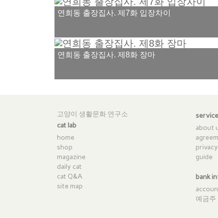
연희동 출장집사. 제7화 입장차이
연희동 출장집사. 제8화 장마
고양이 생활문화 연구소
servic
cat lab
about 
home
agreem
shop
privacy
magazine
guide
daily cat
cat Q&A
bank in
site map
accou
예금주