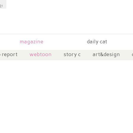
magazine
daily cat
 report
webtoon
story c
art&design