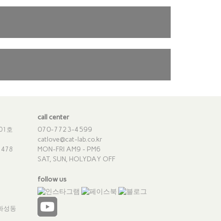
call center
070-7723-4599
01호
catlove@cat-lab.co.kr
MON-FRI AM9 - PM6
478
SAT, SUN, HOLYDAY OFF
follow us
-화성동