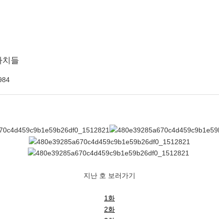
아치들
984
지난 호 보러가기
1화
2화