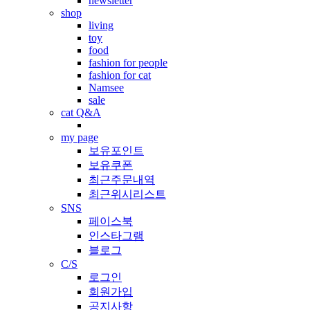
newsletter
shop
living
toy
food
fashion for people
fashion for cat
Namsee
sale
cat Q&A
my page
보유포인트
보유쿠폰
최근주문내역
최근위시리스트
SNS
페이스북
인스타그램
블로그
C/S
로그인
회원가입
공지사항