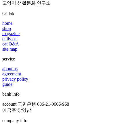
고양이 생활문화 연구소
cat lab
home
shop
magazine
daily cat
cat Q&A
site map
service
about us
agreement
privacy policy
guide
bank info
account 국민은행 086-21-0606-968
예금주 장영남
company info