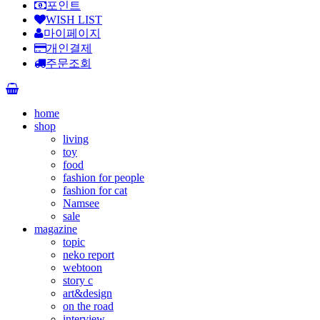
포인트
WISH LIST
마이페이지
개인결제
주문조회
home
shop
living
toy
food
fashion for people
fashion for cat
Namsee
sale
magazine
topic
neko report
webtoon
story c
art&design
on the road
interview