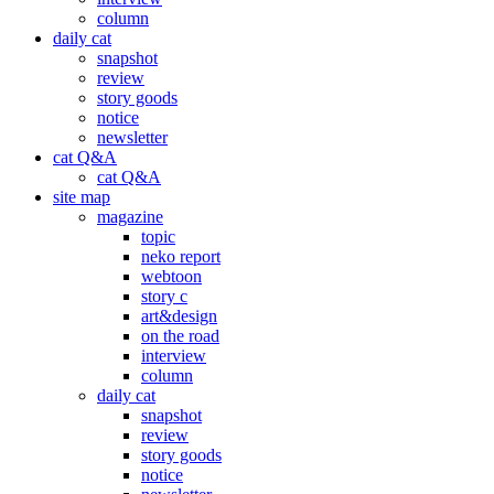
column
daily cat
snapshot
review
story goods
notice
newsletter
cat Q&A
cat Q&A
site map
magazine
topic
neko report
webtoon
story c
art&design
on the road
interview
column
daily cat
snapshot
review
story goods
notice