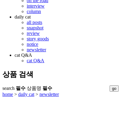
on the road
interview
column
daily cat
all posts
snapshot
review
story goods
notice
newsletter
cat Q&A
cat Q&A
상품 검색
search
필수
상품명
필수
home
>
daily cat
>
newsletter