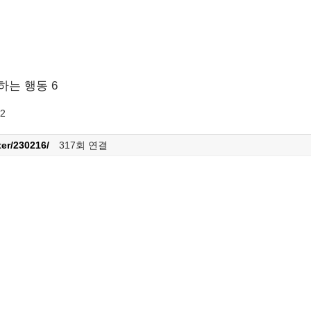
하는 행동 6
92
ter/230216/
317회 연결