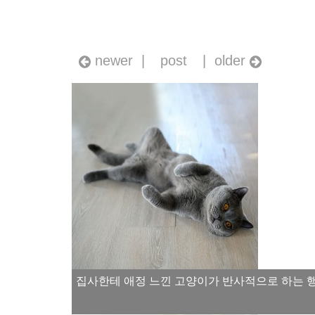
newer |
post
| older
집사한테 애정 느낀 고양이가 반사적으로 하는 행