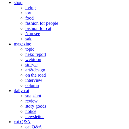
shop
living
toy
food
fashion for people
fashion for cat
Namsee
sale
magazine
topic
neko report
webtoon
story c
art&design
on the road
interview
column
daily cat
snapshot
review
story goods
notice
newsletter
cat Q&A
cat Q&A