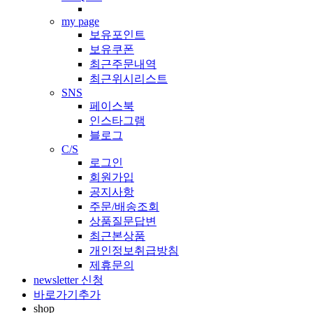
my page
보유포인트
보유쿠폰
최근주문내역
최근위시리스트
SNS
페이스북
인스타그램
블로그
C/S
로그인
회원가입
공지사항
주문/배송조회
상품질문답변
최근본상품
개인정보취급방침
제휴문의
newsletter 신청
바로가기추가
shop