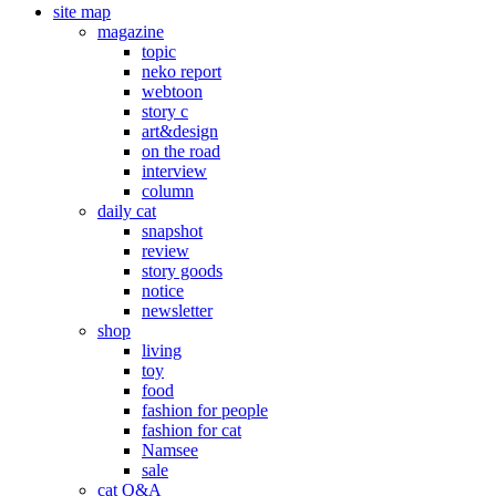
site map
magazine
topic
neko report
webtoon
story c
art&design
on the road
interview
column
daily cat
snapshot
review
story goods
notice
newsletter
shop
living
toy
food
fashion for people
fashion for cat
Namsee
sale
cat Q&A