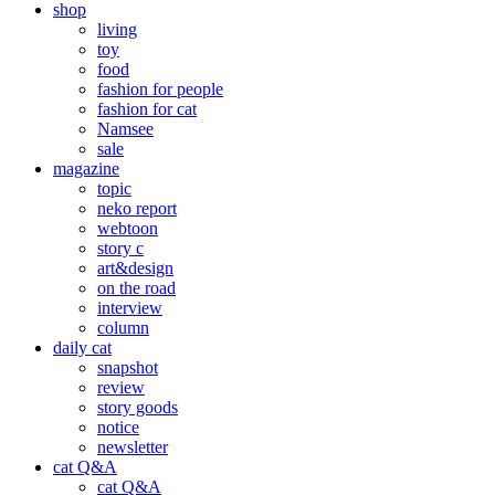
shop
living
toy
food
fashion for people
fashion for cat
Namsee
sale
magazine
topic
neko report
webtoon
story c
art&design
on the road
interview
column
daily cat
snapshot
review
story goods
notice
newsletter
cat Q&A
cat Q&A