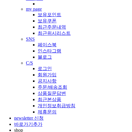
my page
보유포인트
보유쿠폰
최근주문내역
최근위시리스트
SNS
페이스북
인스타그램
블로그
C/S
로그인
회원가입
공지사항
주문/배송조회
상품질문답변
최근본상품
개인정보취급방침
제휴문의
newsletter 신청
바로가기추가
shop