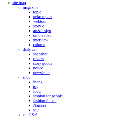
site map
magazine
topic
neko report
webtoon
story c
art&design
on the road
interview
column
daily cat
snapshot
review
story goods
notice
newsletter
shop
living
toy
food
fashion for people
fashion for cat
Namsee
sale
cat Q&A