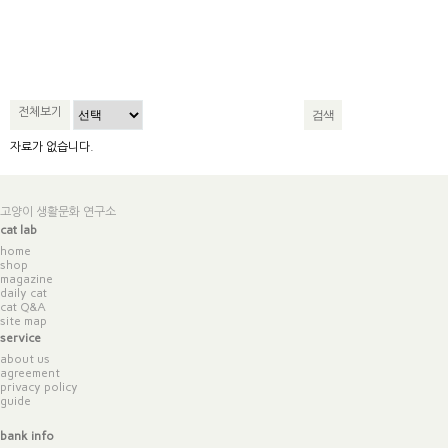
전체보기
자료가 없습니다.
고양이 생활문화 연구소
cat lab
home
shop
magazine
daily cat
cat Q&A
site map
service
about us
agreement
privacy policy
guide
bank info