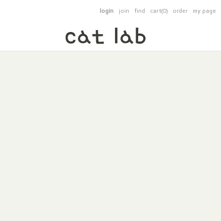
login
join
find
cart(0)
order
my page