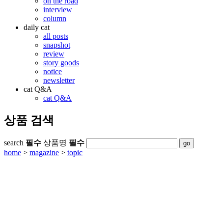
on the road
interview
column
daily cat
all posts
snapshot
review
story goods
notice
newsletter
cat Q&A
cat Q&A
상품 검색
search
필수
상품명
필수
home
>
magazine
>
topic