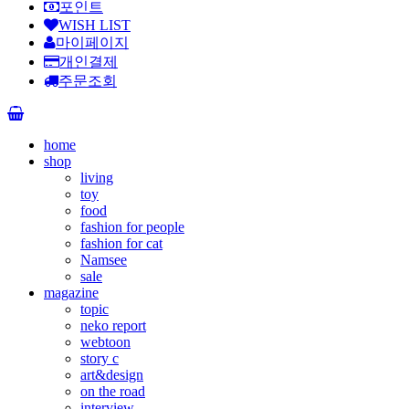
포인트
WISH LIST
마이페이지
개인결제
주문조회
home
shop
living
toy
food
fashion for people
fashion for cat
Namsee
sale
magazine
topic
neko report
webtoon
story c
art&design
on the road
interview