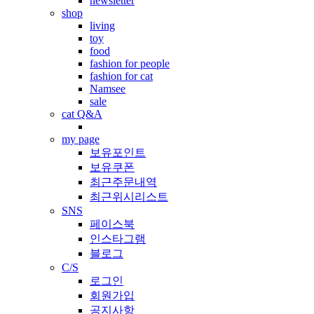
newsletter
shop
living
toy
food
fashion for people
fashion for cat
Namsee
sale
cat Q&A
my page
보유포인트
보유쿠폰
최근주문내역
최근위시리스트
SNS
페이스북
인스타그램
블로그
C/S
로그인
회원가입
공지사항