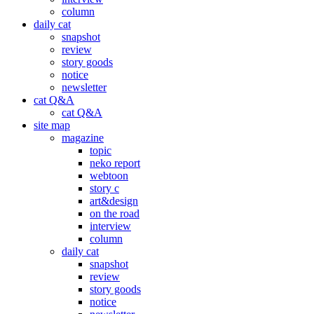
column
daily cat
snapshot
review
story goods
notice
newsletter
cat Q&A
cat Q&A
site map
magazine
topic
neko report
webtoon
story c
art&design
on the road
interview
column
daily cat
snapshot
review
story goods
notice