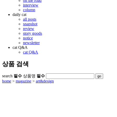
on the road
interview
column
daily cat
all posts
snapshot
review
story goods
notice
newsletter
cat Q&A
cat Q&A
상품 검색
search
필수
상품명
필수
home
>
magazine
>
art&design