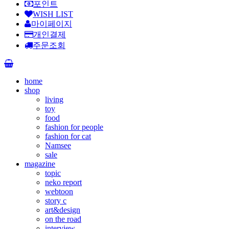
포인트
WISH LIST
마이페이지
개인결제
주문조회
home
shop
living
toy
food
fashion for people
fashion for cat
Namsee
sale
magazine
topic
neko report
webtoon
story c
art&design
on the road
interview