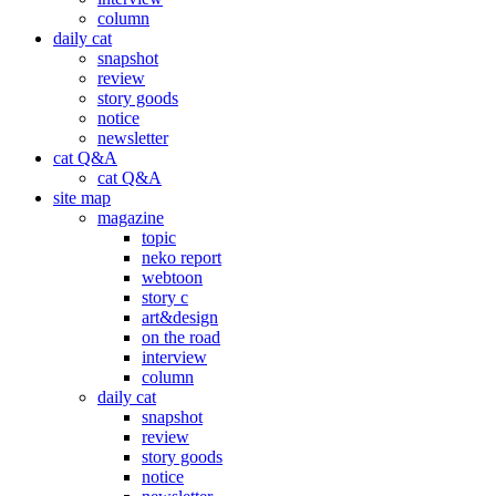
column
daily cat
snapshot
review
story goods
notice
newsletter
cat Q&A
cat Q&A
site map
magazine
topic
neko report
webtoon
story c
art&design
on the road
interview
column
daily cat
snapshot
review
story goods
notice