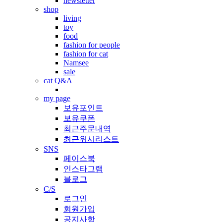
newsletter
shop
living
toy
food
fashion for people
fashion for cat
Namsee
sale
cat Q&A
my page
보유포인트
보유쿠폰
최근주문내역
최근위시리스트
SNS
페이스북
인스타그램
블로그
C/S
로그인
회원가입
공지사항