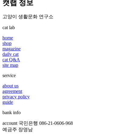
캣랩 정보
고양이 생활문화 연구소
cat lab
home
shop
magazine
daily cat
cat Q&A
site map
service
about us
agreement
privacy policy
guide
bank info
account 국민은행 086-21-0606-968
예금주 장영남