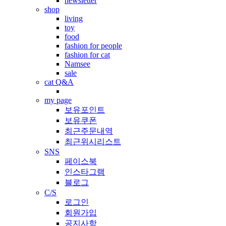
newsletter
shop
living
toy
food
fashion for people
fashion for cat
Namsee
sale
cat Q&A
my page
보유포인트
보유쿠폰
최근주문내역
최근위시리스트
SNS
페이스북
인스타그램
블로그
C/S
로그인
회원가입
공지사항