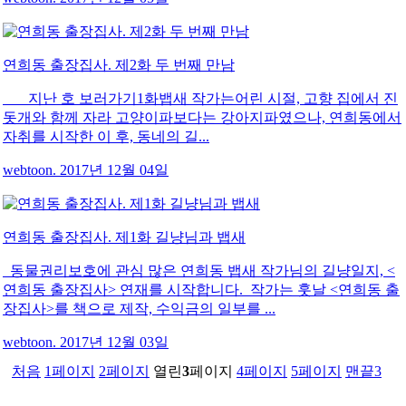
연희동 출장집사. 제2화 두 번째 만남
지난 호 보러가기1화뱁새 작가는어린 시절, 고향 집에서 진
돗개와 함께 자라 고양이파보다는 강아지파였으나, 연희동에서
자취를 시작한 이 후, 동네의 길...
webtoon. 2017년 12월 04일
연희동 출장집사. 제1화 길냥님과 뱁새
동물권리보호에 관심 많은 연희동 뱁새 작가님의 길냥일지, <
연희동 출장집사> 연재를 시작합니다. 작가는 훗날 <연희동 출
장집사>를 책으로 제작, 수익금의 일부를 ...
webtoon. 2017년 12월 03일
처음
1
페이지
2
페이지
열린
3
페이지
4
페이지
5
페이지
맨끝3