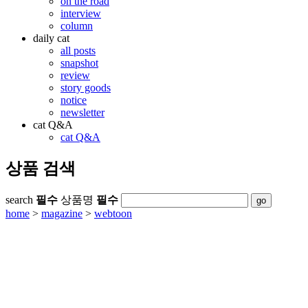
on the road
interview
column
daily cat
all posts
snapshot
review
story goods
notice
newsletter
cat Q&A
cat Q&A
상품 검색
search
필수
상품명
필수
home
>
magazine
>
webtoon