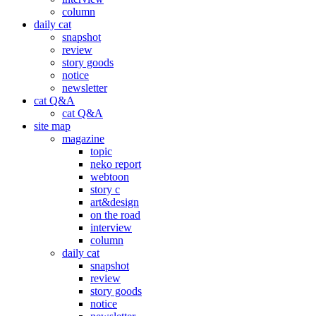
column
daily cat
snapshot
review
story goods
notice
newsletter
cat Q&A
cat Q&A
site map
magazine
topic
neko report
webtoon
story c
art&design
on the road
interview
column
daily cat
snapshot
review
story goods
notice