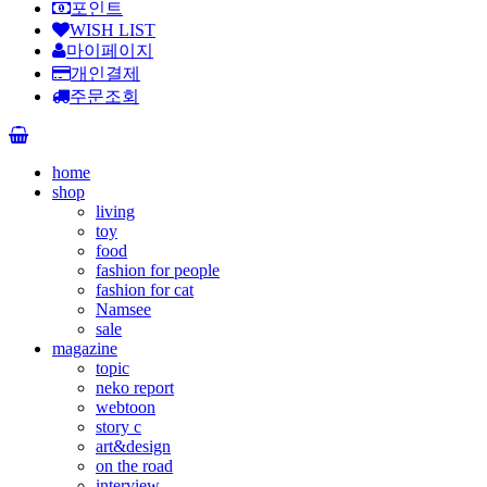
포인트
WISH LIST
마이페이지
개인결제
주문조회
home
shop
living
toy
food
fashion for people
fashion for cat
Namsee
sale
magazine
topic
neko report
webtoon
story c
art&design
on the road
interview