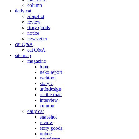
column
daily cat
snapshot
review
story goods
notice
newsletter
cat Q&A
cat Q&A
site map
magazine
topic
neko report
webtoon
story c
art&design
on the road
interview
column
daily cat
snapshot
review
story goods
notice