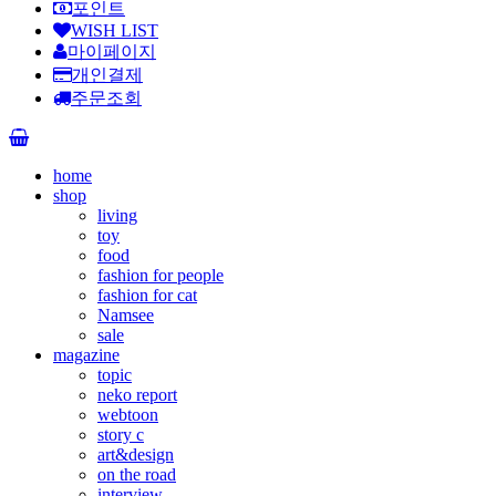
포인트
WISH LIST
마이페이지
개인결제
주문조회
home
shop
living
toy
food
fashion for people
fashion for cat
Namsee
sale
magazine
topic
neko report
webtoon
story c
art&design
on the road
interview