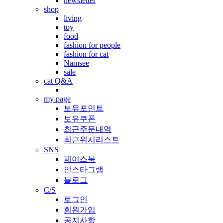
newsletter
shop
living
toy
food
fashion for people
fashion for cat
Namsee
sale
cat Q&A
my page
보유포인트
보유쿠폰
최근주문내역
최근위시리스트
SNS
페이스북
인스타그램
블로그
C/S
로그인
회원가입
공지사항