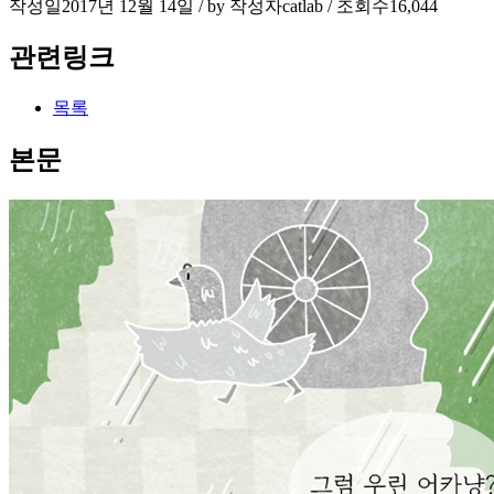
작성일
2017년 12월 14일 / by
작성자
catlab
/
조회수
16,044
관련링크
목록
본문