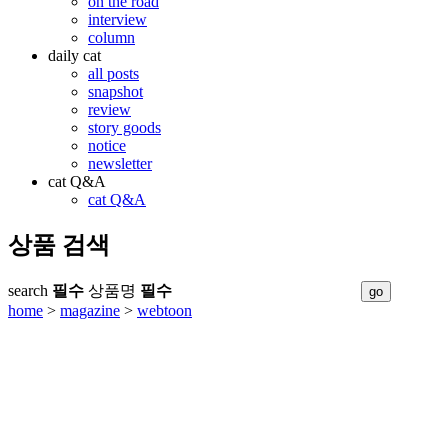
on the road
interview
column
daily cat
all posts
snapshot
review
story goods
notice
newsletter
cat Q&A
cat Q&A
상품 검색
search
필수
상품명
필수
home
>
magazine
>
webtoon