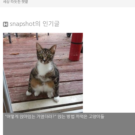
세상 따듯한 햇볕
snapshot
의 인기글
"어떻게 앉아있는 거였더라?" 앉는 방법 까먹은 고양이들