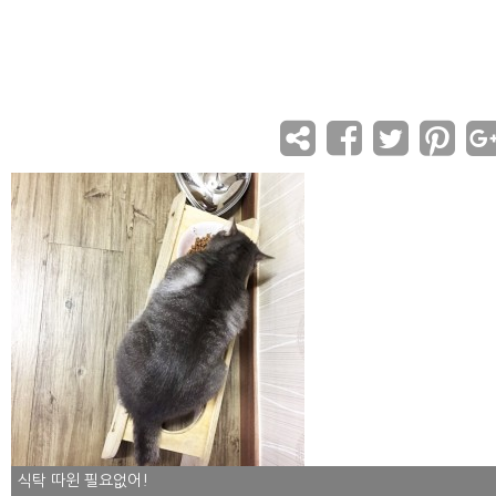
식탁 따윈 필요없어!