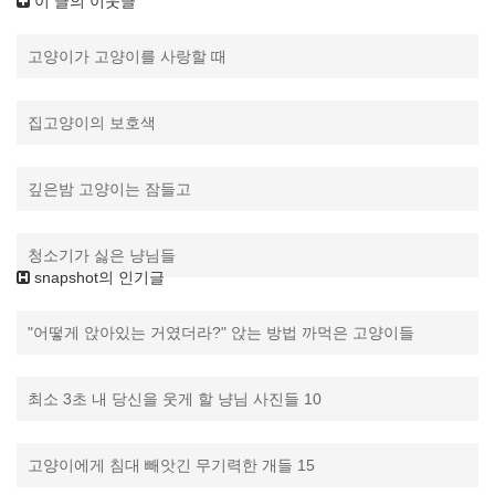
이 글의 이웃글
고양이가 고양이를 사랑할 때
집고양이의 보호색
깊은밤 고양이는 잠들고
청소기가 싫은 냥님들
snapshot의 인기글
"어떻게 앉아있는 거였더라?" 앉는 방법 까먹은 고양이들
최소 3초 내 당신을 웃게 할 냥님 사진들 10
고양이에게 침대 빼앗긴 무기력한 개들 15