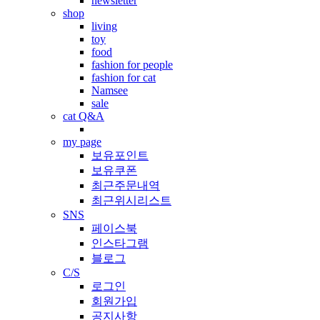
newsletter
shop
living
toy
food
fashion for people
fashion for cat
Namsee
sale
cat Q&A
my page
보유포인트
보유쿠폰
최근주문내역
최근위시리스트
SNS
페이스북
인스타그램
블로그
C/S
로그인
회원가입
공지사항