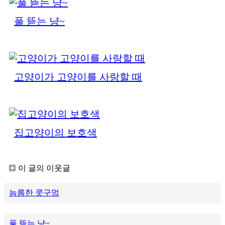
풀 뜯는 냥~
고양이가 고양이를 사랑할 때
집고양이의 보호색
이 글의 이웃글
늠름한 콧구멍
풀 뜯는 냥~