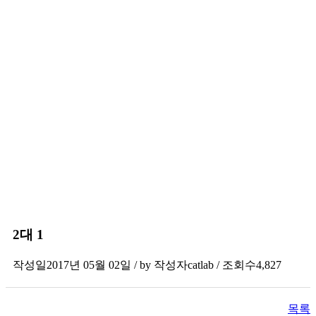
2대 1
작성일
2017년 05월 02일 / by
작성자
catlab
/
조회수
4,827
목록