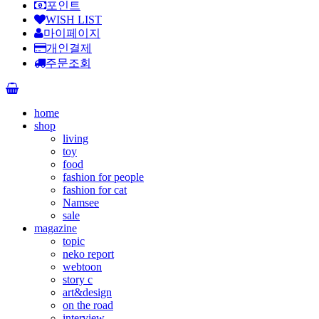
포인트
WISH LIST
마이페이지
개인결제
주문조회
home
shop
living
toy
food
fashion for people
fashion for cat
Namsee
sale
magazine
topic
neko report
webtoon
story c
art&design
on the road
interview