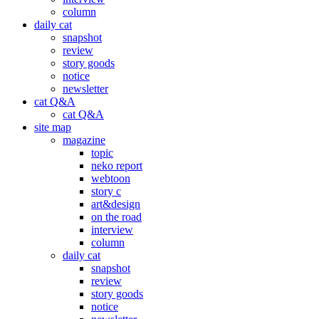
column
daily cat
snapshot
review
story goods
notice
newsletter
cat Q&A
cat Q&A
site map
magazine
topic
neko report
webtoon
story c
art&design
on the road
interview
column
daily cat
snapshot
review
story goods
notice