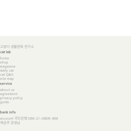
고양이 생활문화 연구소
cat lab
home
shop
magazine
daily cat
cat Q&A
site map
service
about us
agreement
privacy policy
guide
bank info
account 국민은행 086-21-0606-968
예금주 장영남