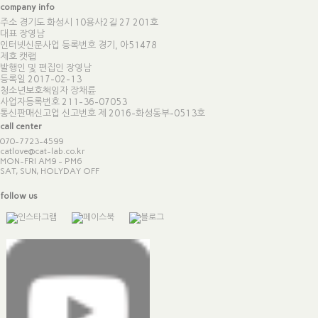
company info
주소 경기도 화성시 10용사2길 27 201호
대표 장영남
인터넷신문사업 등록번호 경기, 아51478
제호 캣랩
발행인 및 편집인 장영남
등록일 2017-02-13
청소년보호책임자 장채륜
사업자등록번호 211-36-07053
통신판매신고업 신고번호
제 2016-화성동부-0513호
call center
070-7723-4599
catlove@cat-lab.co.kr
MON-FRI AM9 - PM6
SAT, SUN, HOLYDAY OFF
follow us