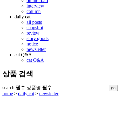
on the road
interview
column
daily cat
all posts
snapshot
review
story goods
notice
newsletter
cat Q&A
cat Q&A
상품 검색
search
필수
상품명
필수
home
>
daily cat
>
newsletter