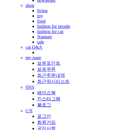
newsletter
shop
living
toy
food
fashion for people
fashion for cat
Namsee
sale
cat Q&A
my page
보유포인트
보유쿠폰
최근주문내역
최근위시리스트
SNS
페이스북
인스타그램
블로그
C/S
로그인
회원가입
공지사항