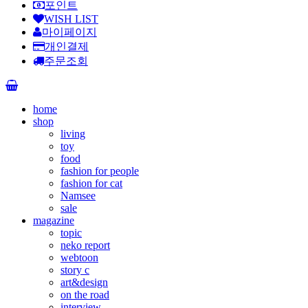
포인트
WISH LIST
마이페이지
개인결제
주문조회
home
shop
living
toy
food
fashion for people
fashion for cat
Namsee
sale
magazine
topic
neko report
webtoon
story c
art&design
on the road
interview