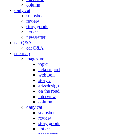
column
daily cat
snapshot
review
story goods
notice
newsletter
cat Q&A
cat Q&A
site map
magazine
topic
neko report
webtoon
story c
art&design
on the road
interview
column
daily cat
snapshot
review
story goods
notice