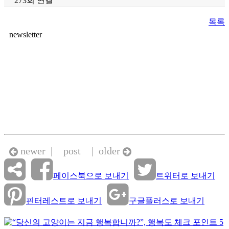
273회 연결
목록
본문
newsletter
newer |
post
| older
페이스북으로 보내기
트위터로 보내기
핀터레스트로 보내기
구글플러스로 보내기