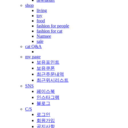
newsletter
shop
living
toy
food
fashion for people
fashion for cat
Namsee
sale
cat Q&A
my page
보유포인트
보유쿠폰
최근주문내역
최근위시리스트
SNS
페이스북
인스타그램
블로그
C/S
로그인
회원가입
공지사항