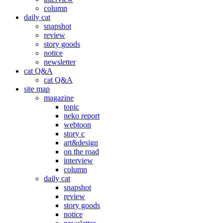
column
daily cat
snapshot
review
story goods
notice
newsletter
cat Q&A
cat Q&A
site map
magazine
topic
neko report
webtoon
story c
art&design
on the road
interview
column
daily cat
snapshot
review
story goods
notice