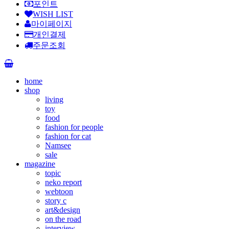
포인트
WISH LIST
마이페이지
개인결제
주문조회
home
shop
living
toy
food
fashion for people
fashion for cat
Namsee
sale
magazine
topic
neko report
webtoon
story c
art&design
on the road
interview