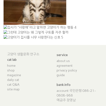
고양이 생활문화 연구소
service
cat lab
about us
home
agreement
shop
privacy policy
magazine
guide
daily cat
cat Q&A
bank info
site map
account 국민은행 086-21-
0606-968
예금주 장영남