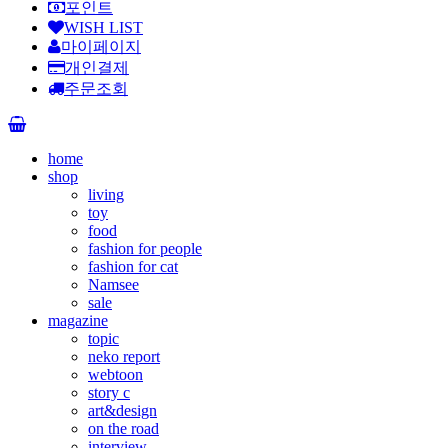
포인트
WISH LIST
마이페이지
개인결제
주문조회
home
shop
living
toy
food
fashion for people
fashion for cat
Namsee
sale
magazine
topic
neko report
webtoon
story c
art&design
on the road
interview