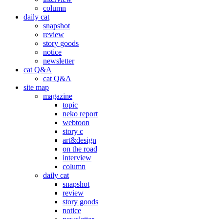
column
daily cat
snapshot
review
story goods
notice
newsletter
cat Q&A
cat Q&A
site map
magazine
topic
neko report
webtoon
story c
art&design
on the road
interview
column
daily cat
snapshot
review
story goods
notice