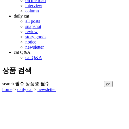
on the road
interview
column
daily cat
all posts
snapshot
review
story goods
notice
newsletter
cat Q&A
cat Q&A
상품 검색
search
필수
상품명
필수
home
>
daily cat
>
newsletter