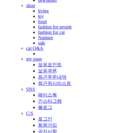
newsletter
shop
living
toy
food
fashion for people
fashion for cat
Namsee
sale
cat Q&A
my page
보유포인트
보유쿠폰
최근주문내역
최근위시리스트
SNS
페이스북
인스타그램
블로그
C/S
로그인
회원가입
공지사항