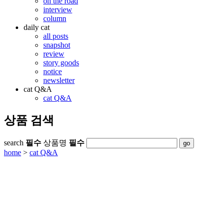
on the road
interview
column
daily cat
all posts
snapshot
review
story goods
notice
newsletter
cat Q&A
cat Q&A
상품 검색
search
필수
상품명
필수
home
>
cat Q&A