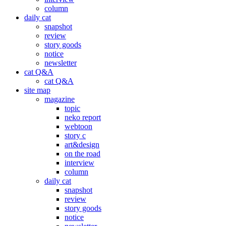
column
daily cat
snapshot
review
story goods
notice
newsletter
cat Q&A
cat Q&A
site map
magazine
topic
neko report
webtoon
story c
art&design
on the road
interview
column
daily cat
snapshot
review
story goods
notice