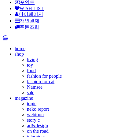
포인트
WISH LIST
마이페이지
개인결제
주문조회
home
shop
living
toy
food
fashion for people
fashion for cat
Namsee
sale
magazine
topic
neko report
webtoon
story c
art&design
on the road
interview