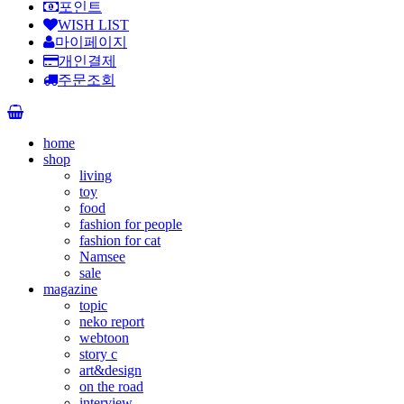
포인트
WISH LIST
마이페이지
개인결제
주문조회
home
shop
living
toy
food
fashion for people
fashion for cat
Namsee
sale
magazine
topic
neko report
webtoon
story c
art&design
on the road
interview