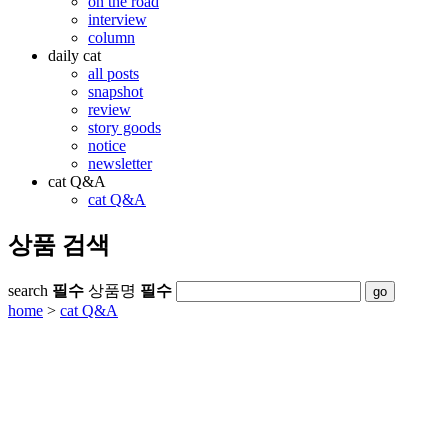
on the road
interview
column
daily cat
all posts
snapshot
review
story goods
notice
newsletter
cat Q&A
cat Q&A
상품 검색
search
필수
상품명
필수
home
>
cat Q&A