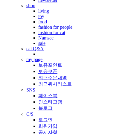
newsletter
shop
living
toy
food
fashion for people
fashion for cat
Namsee
sale
cat Q&A
my page
보유포인트
보유쿠폰
최근주문내역
최근위시리스트
SNS
페이스북
인스타그램
블로그
C/S
로그인
회원가입
공지사항