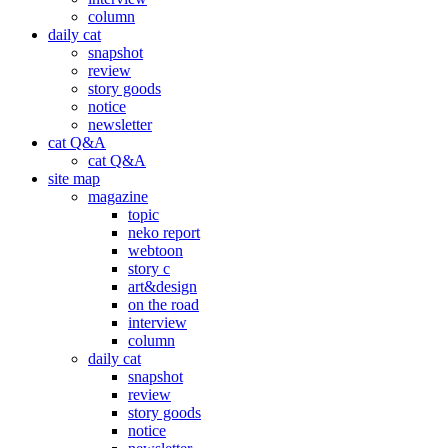
column
daily cat
snapshot
review
story goods
notice
newsletter
cat Q&A
cat Q&A
site map
magazine
topic
neko report
webtoon
story c
art&design
on the road
interview
column
daily cat
snapshot
review
story goods
notice