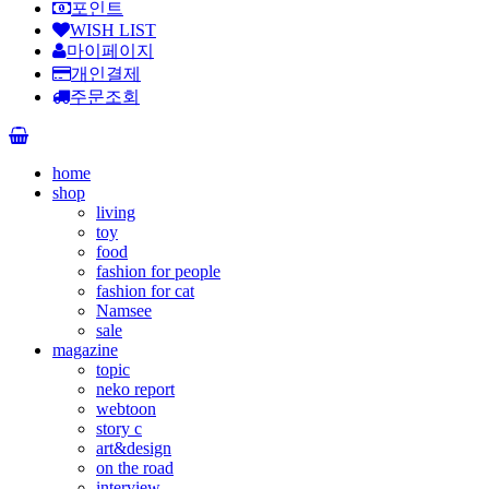
포인트
WISH LIST
마이페이지
개인결제
주문조회
home
shop
living
toy
food
fashion for people
fashion for cat
Namsee
sale
magazine
topic
neko report
webtoon
story c
art&design
on the road
interview