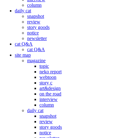
column
daily cat
snapshot
review
story goods
notice
newsletter
cat Q&A
cat Q&A
site map
magazine
topic
neko report
webtoon
story c
art&design
on the road
interview
column
daily cat
snapshot
review
story goods
notice