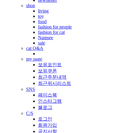
newsletter
shop
living
toy
food
fashion for people
fashion for cat
Namsee
sale
cat Q&A
my page
보유포인트
보유쿠폰
최근주문내역
최근위시리스트
SNS
페이스북
인스타그램
블로그
C/S
로그인
회원가입
공지사항