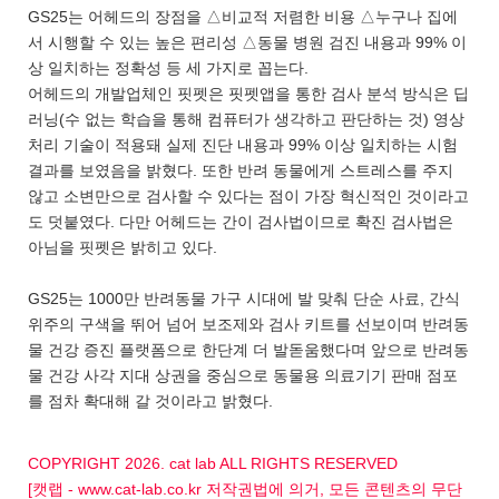
GS25는 어헤드의 장점을 △비교적 저렴한 비용 △누구나 집에
서 시행할 수 있는 높은 편리성 △동물 병원 검진 내용과 99% 이
상 일치하는 정확성 등 세 가지로 꼽는다.
어헤드의 개발업체인 핏펫은 핏펫앱을 통한 검사 분석 방식은 딥
러닝(수 없는 학습을 통해 컴퓨터가 생각하고 판단하는 것) 영상
처리 기술이 적용돼 실제 진단 내용과 99% 이상 일치하는 시험
결과를 보였음을 밝혔다. 또한 반려 동물에게 스트레스를 주지
않고 소변만으로 검사할 수 있다는 점이 가장 혁신적인 것이라고
도 덧붙였다. 다만 어헤드는 간이 검사법이므로 확진 검사법은
아님을 핏펫은 밝히고 있다.
GS25는 1000만 반려동물 가구 시대에 발 맞춰 단순 사료, 간식
위주의 구색을 뛰어 넘어 보조제와 검사 키트를 선보이며 반려동
물 건강 증진 플랫폼으로 한단계 더 발돋움했다며 앞으로 반려동
물 건강 사각 지대 상권을 중심으로 동물용 의료기기 판매 점포
를 점차 확대해 갈 것이라고 밝혔다.
COPYRIGHT 2026. cat lab ALL RIGHTS RESERVED
[캣랩 - www.cat-lab.co.kr 저작권법에 의거, 모든 콘텐츠의 무단