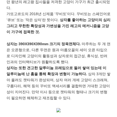
던 왕년의 레고왕 집사들을 저격한 고양이 가구가 최근 출시되었
다.
가또고르도의 2018년 신제품 ‘꾸비또’이다. 꾸비또는 스페인어로
‘큐브’ 또는 ‘작은 상자’란 뜻이다.
상자를 좋아하는 고양이의 심리
그리고 무한한 확장성과 가변성을 가진 레고의 메커니즘을 고양
이 가구에 접목한 것.
상자는 390X390X390mm 크기의 정육면체다.
마주하는 두 개 면
은 오픈형으로, 다른 두면은 원과 마름모꼴의 세미 오픈 타입으
로 디자인해 고양이의 활동성과 상자로의 접근성, 휴식성, 반려
인과의 인터랙티브가 원활하도록 했다.
상자는 또한 견고한 알루미늄 프레임으로 둘러 쌓여 있는데 이
알루미늄에 난 홈을 통해 확장과 변형이 가능하다.
상자 3개만 쌓
아 올려도 캣타워가 완성되며, 상자 여러 개에 고양이 스크래쳐,
구름다리, 해먹 등의 꾸비또 액세서리를 결합하면 거대한 고양이
성이 지어진다. 만약 이사 등으로 캣타워의 형태나 크기의 변형
이 필요하면 해체하고 재조립할 수 있다.