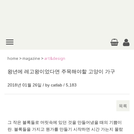
home
>
magazine
>
art&design
왕년에 레고왕이었다면 주목해야할 고양이 가구
2018년 01월 26일 / by
catlab
/
5,183
목록
본문
그 작은 블록들로 머릿속에 있던 것을 만들어냈을 때의 기쁨이
란. 블록들을 가지고 뭔가를 만들기 시작하면 시간 가는지 몰랐