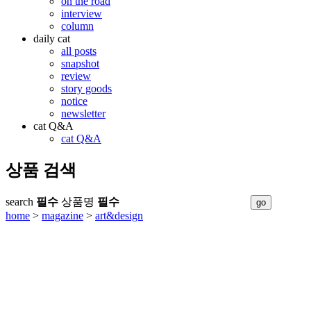
on the road
interview
column
daily cat
all posts
snapshot
review
story goods
notice
newsletter
cat Q&A
cat Q&A
상품 검색
search
필수
상품명
필수
home
>
magazine
>
art&design