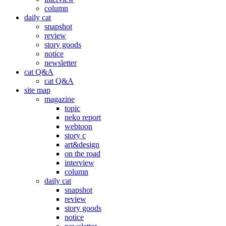
column
daily cat
snapshot
review
story goods
notice
newsletter
cat Q&A
cat Q&A
site map
magazine
topic
neko report
webtoon
story c
art&design
on the road
interview
column
daily cat
snapshot
review
story goods
notice