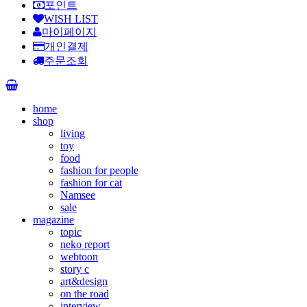
포인트
WISH LIST
마이페이지
개인결제
주문조회
home
shop
living
toy
food
fashion for people
fashion for cat
Namsee
sale
magazine
topic
neko report
webtoon
story c
art&design
on the road
interview