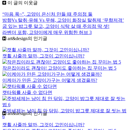
이 글의 이웃글
“마음 푹~”, 고양이 은신처 만들 때 주의점 둘
방향Vs 탈취·유해 Vs 무해, 고양이 화장실 탈취제 ‘무향저격’
굽 있는 밥그릇 말고, 고양이 식탁 살 때 주의점 딱 셋!
라벤더 포함, 고양이에게 매우 위험한 허브 3
art&design
의 인기글
캣휠 사줄까 말까, 그것이 고민이십니까?
작은집이라도 괜찮아! 고양이도 좋아하는 집 꾸미는 법 5
이케아가 만든 고양이가구는 어떻게 생겼을까?
캣타워를 사줄 수 없다면
주방세제는 냥이 침 안 닦임, 고양이 밥그릇 제대로 잘 씻는 법
art&design의 인기글
6
캣휠 사줄까 말까, 그것이 고민이십니까?