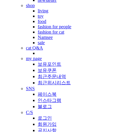
newsletter
shop
living
toy
food
fashion for people
fashion for cat
Namsee
sale
cat Q&A
my page
보유포인트
보유쿠폰
최근주문내역
최근위시리스트
SNS
페이스북
인스타그램
블로그
C/S
로그인
회원가입
공지사항