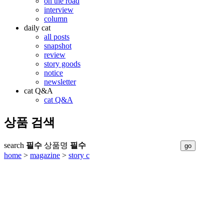
on the road
interview
column
daily cat
all posts
snapshot
review
story goods
notice
newsletter
cat Q&A
cat Q&A
상품 검색
search
필수
상품명
필수
home
>
magazine
>
story c