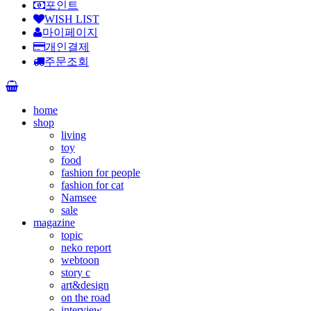
포인트
WISH LIST
마이페이지
개인결제
주문조회
home
shop
living
toy
food
fashion for people
fashion for cat
Namsee
sale
magazine
topic
neko report
webtoon
story c
art&design
on the road
interview