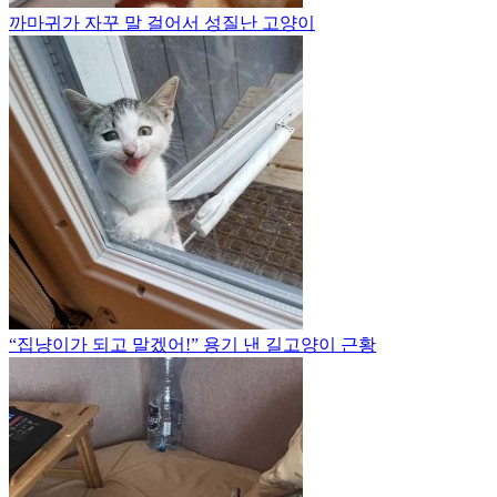
까마귀가 자꾸 말 걸어서 성질난 고양이
“집냥이가 되고 말겠어!” 용기 낸 길고양이 근황