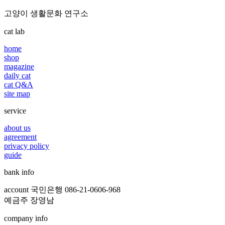
고양이 생활문화 연구소
cat lab
home
shop
magazine
daily cat
cat Q&A
site map
service
about us
agreement
privacy policy
guide
bank info
account 국민은행 086-21-0606-968
예금주 장영남
company info