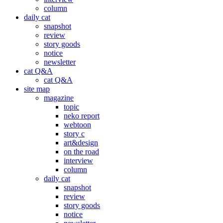
column
daily cat
snapshot
review
story goods
notice
newsletter
cat Q&A
cat Q&A
site map
magazine
topic
neko report
webtoon
story c
art&design
on the road
interview
column
daily cat
snapshot
review
story goods
notice