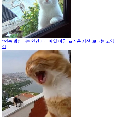
"언능 밥!" 아는 인간에게 매일 아침 '뜨거운 시선' 보내는 고양
이