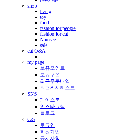
newsletter
shop
living
toy
food
fashion for people
fashion for cat
Namsee
sale
cat Q&A
my page
보유포인트
보유쿠폰
최근주문내역
최근위시리스트
SNS
페이스북
인스타그램
블로그
C/S
로그인
회원가입
공지사항