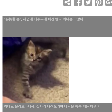
"유능한 손", 세면대 배수구에 빠진 반지 꺼내준 고양이
침대로 올라오라니까, 집사가 내려오라며 바닥을 툭툭 치는 아깽이