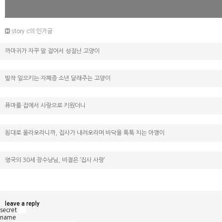
story c의 인기글
까마귀가 자꾸 말 걸어서 성질난 고양이
발작 일으키는 자폐증 소년 달래주는 고양이
퓨마를 집에서 사랑으로 키웠더니
침대로 올라오라니까, 집사가 내려오라며 바닥을 툭툭 치는 아깽이
영국의 30세 장수냥님, 비결은 ‘집사 사랑’
leave a reply
secret
v
name