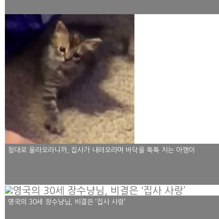
침대로 올라오라니까, 집사가 내려오라며 바닥을 툭툭 치는 아깽이
영국의 30세 장수냥님, 비결은 ‘집사 사랑’