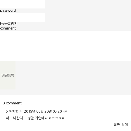
password
자동등록방지
comment
3 comment
>
또치형아
2019년 06월 20일 05:20 PM
어느 나란지....정말 귀엽네요 ㅎㅎㅎㅎㅎ
답변
삭제