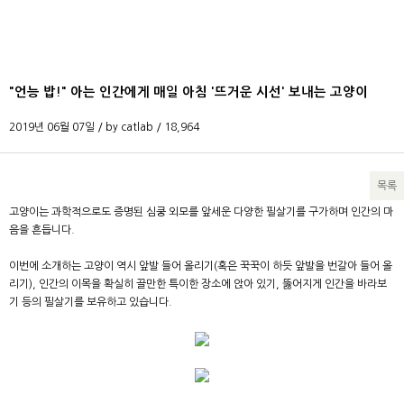
"언능 밥!" 아는 인간에게 매일 아침 '뜨거운 시선' 보내는 고양이
2019년 06월 07일 / by
catlab
/
18,964
목록
본문
고양이는 과학적으로도 증명된 심쿵 외모를 앞세운 다양한 필살기를 구가하며 인간의 마
음을 흔듭니다.
이번에 소개하는 고양이 역시 앞발 들어 올리기(혹은 꾹꾹이 하듯 앞발을 번갈아 들어 올
리기), 인간의 이목을 확실히 끌만한 특이한 장소에 앉아 있기, 뚫어지게 인간을 바라보
기 등의 필살기를 보유하고 있습니다.