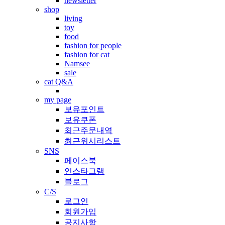
newsletter
shop
living
toy
food
fashion for people
fashion for cat
Namsee
sale
cat Q&A
my page
보유포인트
보유쿠폰
최근주문내역
최근위시리스트
SNS
페이스북
인스타그램
블로그
C/S
로그인
회원가입
공지사항