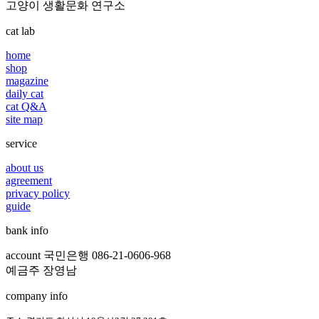
고양이 생활문화 연구소
cat lab
home
shop
magazine
daily cat
cat Q&A
site map
service
about us
agreement
privacy policy
guide
bank info
account 국민은행 086-21-0606-968
예금주 장영남
company info