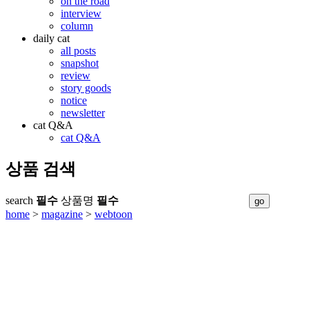
on the road
interview
column
daily cat
all posts
snapshot
review
story goods
notice
newsletter
cat Q&A
cat Q&A
상품 검색
search
필수
상품명
필수
home
>
magazine
>
webtoon