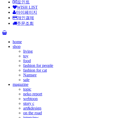
포인트
WISH LIST
마이페이지
개인결제
주문조회
home
shop
living
toy
food
fashion for people
fashion for cat
Namsee
sale
magazine
topic
neko report
webtoon
story c
art&design
on the road
interview