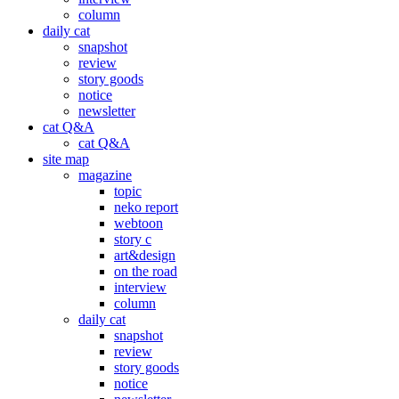
column
daily cat
snapshot
review
story goods
notice
newsletter
cat Q&A
cat Q&A
site map
magazine
topic
neko report
webtoon
story c
art&design
on the road
interview
column
daily cat
snapshot
review
story goods
notice