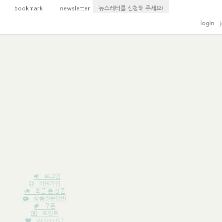
bookmark
newsletter
login
j
로그인
회원가입
최근 본 상품
상품질문답변
쿠폰
포인트
WISH LIST