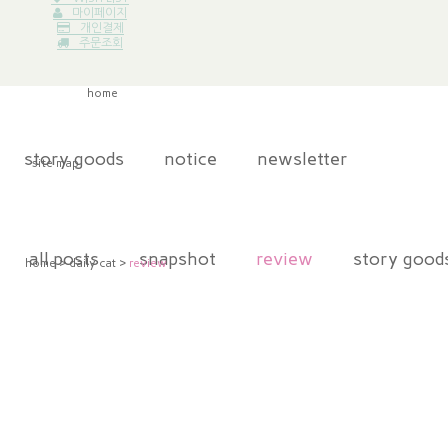
마이페이지
개인결제
주문조회
home
story goods
notice
newsletter
site map
all posts
snapshot
review
story good
home
>
daily cat
>
review
notice
newsletter