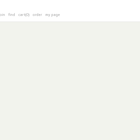
oin
find
cart(0)
order
my page