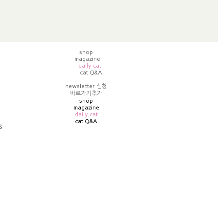
shop
magazine
daily cat
cat Q&A
newsletter 신청
바로가기추가
shop
magazine
daily cat
cat Q&A
s