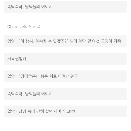
속닥속닥, 냥덕들의 이야기
notice의 인기글
입양 - “이 행복, 계속될 수 있겠죠?” 빌라 계단 밑 여섯 고양이 가족
저작권침해
입양 - "장애쯤은!" 힘든 치료 이겨낸 완두
속닥속닥, 냥덕들의 이야기
입양 - 닭장 속에 갇혀 살던 세마리 고양이