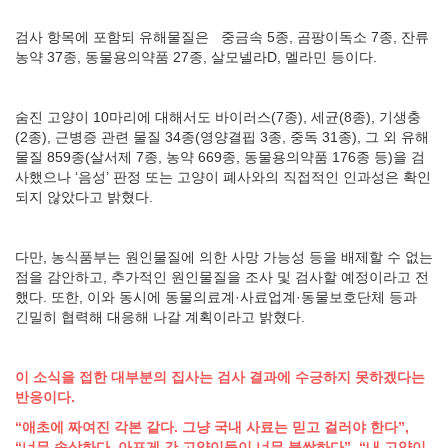
검사 항목에 포함되 유해물질은 중금속 5종, 곰팡이독소 7종, 잔류
농약 37종, 동물용의약품 27종, 살모넬라D, 멜라민 등이다.
숨진 고양이 10마리에 대해서도 바이러스(7종), 세균(8종), 기생충
(2종), 근병증 관련 물질 34종(영양결핍 3종, 중독 31종), 그 외 유해
물질 859종(살서제 7종, 농약 669종, 동물용의약품 176종 등)을 검
사했으나 ‘음성’ 판정 또는 고양이 폐사와의 직접적인 인과성은 확인
되지 않았다고 밝혔다.
다만, 농식품부는 원인물질에 의한 사망 가능성 등을 배제할 수 없는
점을 감안하고, 추가적인 원인물질을 조사 및 검사할 예정이라고 전
했다. 또한, 이와 동시에 동물의료계·사료업계·동물보호단체 등과
긴밀히 협력해 대응해 나갈 계획이라고 밝혔다.
이 소식을 접한 대부분의 집사는 검사 결과에 수긍하지 못하겠다는
반응이다.
“애초에 짜여진 각본 같다. 그냥 국내 사료는 믿고 걸러야 한다”,
“너무 속상하다, 아프게 간 고양이들이 너무 불쌍하다”, “내 고양이