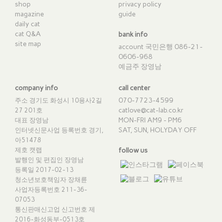
shop
privacy policy
magazine
guide
daily cat
cat Q&A
bank info
site map
account 국민은행 086-21-
0606-968
예금주 장영남
company info
call center
070-7723-4599
주소 경기도 화성시 10용사2길
catlove@cat-lab.co.kr
27 201호
MON-FRI AM9 - PM6
대표 장영남
SAT, SUN, HOLYDAY OFF
인터넷신문사업 등록번호 경기,
아51478
제호 캣랩
follow us
발행인 및 편집인 장영남
등록일 2017-02-13
청소년보호책임자 장채륜
사업자등록번호 211-36-
07053
통신판매신고업 신고번호
제
2016-화성동부-0513호