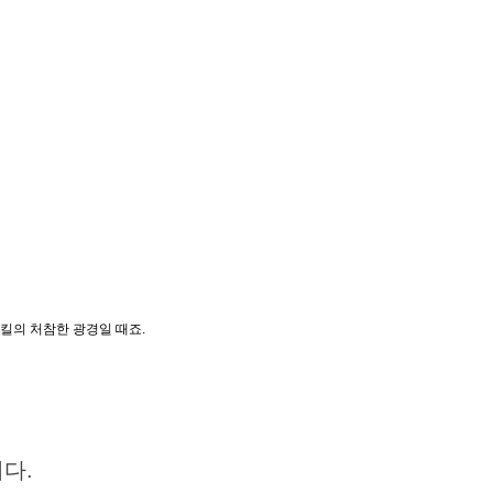
드킬의 처참한 광경일 때죠.
니다.