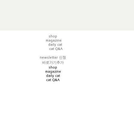
shop
magazine
daily cat
cat Q&A
newsletter 신청
바로가기추가
shop
magazine
daily cat
cat Q&A