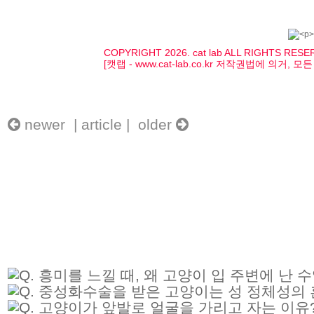
COPYRIGHT 2026. cat lab ALL RIGHTS RES
[캣랩 - www.cat-lab.co.kr 저작권법에 의거
newer |
article
| older