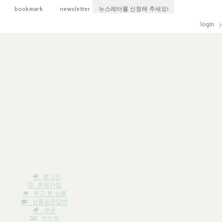
bookmark
newsletter
뉴스레터를 신청해 주세요!
login
j
로그인
회원가입
최근 본 상품
상품질문답변
쿠폰
포인트