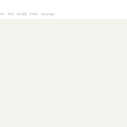
oin
find
cart(0)
order
my page