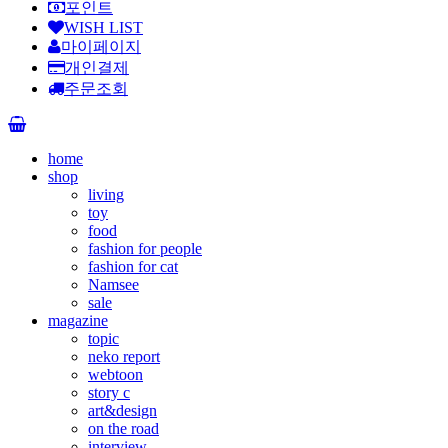
포인트
WISH LIST
마이페이지
개인결제
주문조회
home
shop
living
toy
food
fashion for people
fashion for cat
Namsee
sale
magazine
topic
neko report
webtoon
story c
art&design
on the road
interview