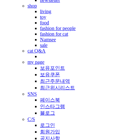
newsletter
shop
living
toy
food
fashion for people
fashion for cat
Namsee
sale
cat Q&A
my page
보유포인트
보유쿠폰
최근주문내역
최근위시리스트
SNS
페이스북
인스타그램
블로그
C/S
로그인
회원가입
공지사항