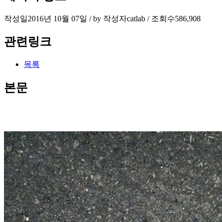
작성일
2016년 10월 07일 / by
작성자
catlab
/
조회수
586,908
관련링크
목록
본문