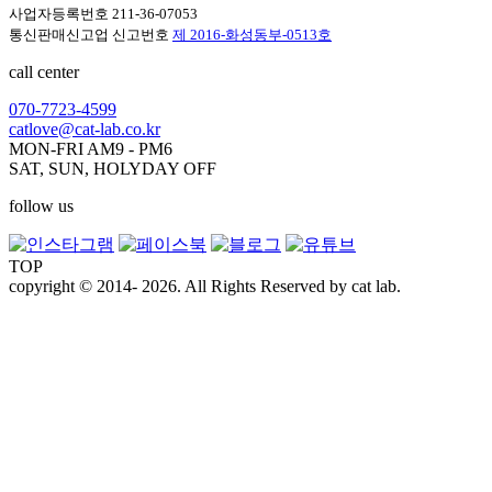
사업자등록번호 211-36-07053
통신판매신고업 신고번호
제 2016-화성동부-0513호
call center
070-7723-4599
catlove@cat-lab.co.kr
MON-FRI AM9 - PM6
SAT, SUN, HOLYDAY OFF
follow us
TOP
copyright © 2014- 2026. All Rights Reserved by cat lab.