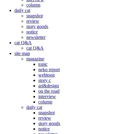
column
daily cat
snapshot
review
story goods
notice
newsletter
cat Q&A
cat Q&A
site map
magazine
topic
neko report
webtoon
story c
art&design
on the road
interview
column
daily cat
snapshot
review
story goods
notice