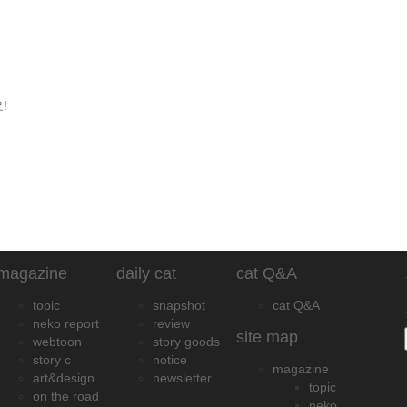
!
magazine
daily cat
cat Q&A
topic
snapshot
cat Q&A
neko report
review
site map
webtoon
story goods
story c
notice
magazine
art&design
newsletter
topic
on the road
neko