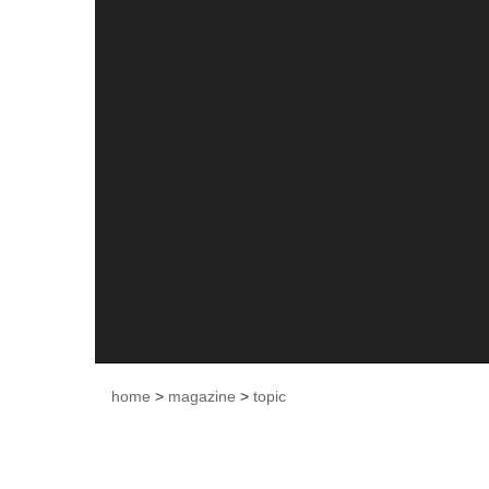
home
>
magazine
>
topic