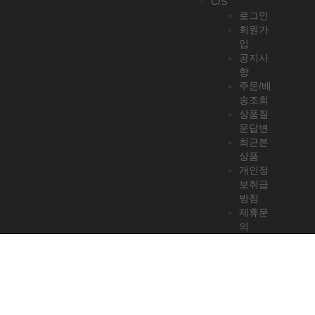
C/S
로그인
회원가
입
공지사
항
주문/배
송조회
상품질
문답변
최근본
상품
개인정
보취급
방침
제휴문
의