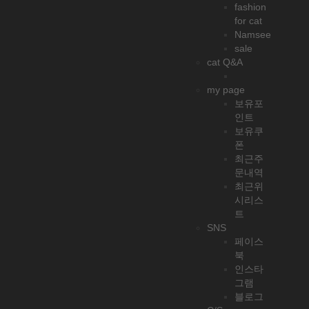
fashion
for cat
Namsee
sale
cat Q&A
my page
보유포
인트
보유쿠
폰
최근주
문내역
최근위
시리스
트
SNS
페이스
북
인스타
그램
블로그