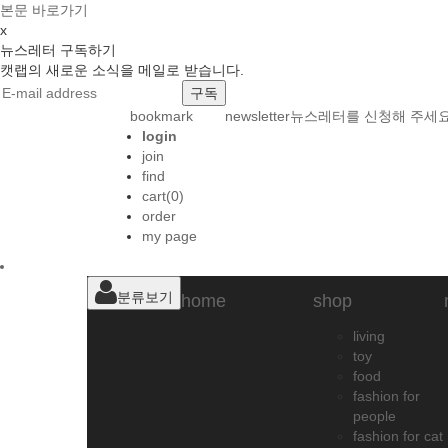
본문 바로가기
x
뉴스레터 구독하기
캣랩의 새로운 소식을 메일로 받습니다.
bookmark
newsletter
뉴스레터를 신청해 주세요
login
join
find
cart(0)
order
my page
분류보기
home
shop
living
toy
food
fashion for
people
fashion for cat