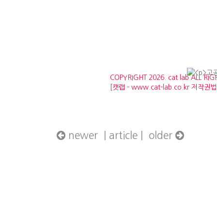
COPYRIGHT 2026. cat lab ALL RI
[캣랩 - www.cat-lab.co.kr 
newer |
article
| older