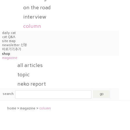
on the road
interview
column
daily cat
cat Q&A
site map
newsletter 신청
바로가기추가
shop
magazine
all articles
topic
neko report
webtoon
search
story c
home
>
magazine
>
column
art&design
on the road