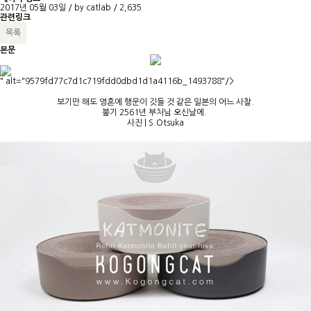
2017년 05월 03일 / by
catlab
/
2,635
관련링크
목록
본문
" alt="9579fd77c7d1c719fdd0dbd1d1a4116b_1493788"/>
보기만 해도 영혼에 행운이 깃들 것 같은 일본의 어느 사찰.
불기 2561년 부처님 오신날에.
사진 | S.Otsuka
COPYRIGHT 2026. cat lab ALL RIGHTS RESERVED
[캣랩 - www.cat-lab.co.kr 저작권법에 의거, 모든 콘텐츠의 무단전재, 복사,
재배포, 2차 변경을 금합니다]