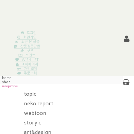
로그인
회원가입
최근 본 상품
상품질문답변
쿠폰
포인트
WISH LIST
마이페이지
개인결제
주문조회
home
shop
magazine
topic
neko report
webtoon
story c
art&design