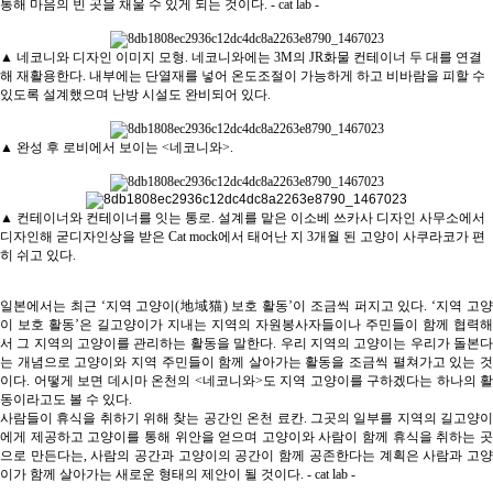
통해 마음의 빈 곳을 채울 수 있게 되는 것이다. - cat lab -
▲ 네코니와 디자인 이미지 모형. 네코니와에는 3M의 JR화물 컨테이너 두 대를 연결
해 재활용한다. 내부에는 단열재를 넣어 온도조절이 가능하게 하고 비바람을 피할 수
있도록 설계했으며 난방 시설도 완비되어 있다.
▲ 완성 후 로비에서 보이는 <네코니와>.
▲ 컨테이너와 컨테이너를 잇는 통로. 설계를 맡은 이소베 쓰카사 디자인 사무소에서
디자인해 굳디자인상을 받은 Cat mock에서 태어난 지 3개월 된 고양이 사쿠라코가 편
히 쉬고 있다.
일본에서는 최근 ‘지역 고양이(地域猫) 보호 활동’이 조금씩 퍼지고 있다. ‘지역 고양
이 보호 활동’은 길고양이가 지내는 지역의 자원봉사자들이나 주민들이 함께 협력해
서 그 지역의 고양이를 관리하는 활동을 말한다. 우리 지역의 고양이는 우리가 돌본다
는 개념으로 고양이와 지역 주민들이 함께 살아가는 활동을 조금씩 펼쳐가고 있는 것
이다. 어떻게 보면 데시마 온천의 <네코니와>도 지역 고양이를 구하겠다는 하나의 활
동이라고도 볼 수 있다.
사람들이 휴식을 취하기 위해 찾는 공간인 온천 료칸. 그곳의 일부를 지역의 길고양이
에게 제공하고 고양이를 통해 위안을 얻으며 고양이와 사람이 함께 휴식을 취하는 곳
으로 만든다는, 사람의 공간과 고양이의 공간이 함께 공존한다는 계획은 사람과 고양
이가 함께 살아가는 새로운 형태의 제안이 될 것이다.
- cat lab -