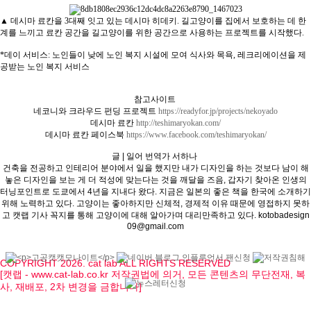
▲ 데시마 료칸을 3대째 잇고 있는 데시마 히데키. 길고양이를 집에서 보호하는 데 한
계를 느끼고 료칸 공간을 길고양이를 위한 공간으로 사용하는 프로젝트를 시작했다.
*데이 서비스: 노인들이 낮에 노인 복지 시설에 모여 식사와 목욕, 레크리에이션을 제
공받는 노인 복지 서비스
참고사이트
네코니와 크라우드 펀딩 프로젝트
https://readyfor.jp/projects/nekoyado
데시마 료칸
http://teshimaryokan.com/
데시마 료칸 페이스북
https://www.facebook.com/teshimaryokan/
글 | 일어 번역가 서하나
건축을 전공하고 인테리어 분야에서 일을 했지만 내가 디자인을 하는 것보다 남이 해
놓은 디자인을 보는 게 더 적성에 맞는다는 것을 깨달을 즈음, 갑자기 찾아온 인생의
터닝포인트로 도쿄에서 4년을 지내다 왔다. 지금은 일본의 좋은 책을 한국에 소개하기
위해 노력하고 있다. 고양이는 좋아하지만 신체적, 경제적 이유 때문에 영접하지 못하
고 캣랩 기사 꼭지를 통해 고양이에 대해 알아가며 대리만족하고 있다. kotobadesign
09@gmail.com
COPYRIGHT 2026. cat lab ALL RIGHTS RESERVED
[캣랩 - www.cat-lab.co.kr 저작권법에 의거, 모든 콘텐츠의 무단전재, 복
사, 재배포, 2차 변경을 금합니다]