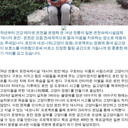
작년부터 건강 테마로 온천을 운영해 온 50년 전통의 일본 온천숙박시설업체
'데시마 료칸'. 온천은 요즘 전세계적으로 몸과 마음을 치유하는 장소로 애용되
는 추세입니다. 료칸의 네코니와(고양이 정원) 프로젝트는 정원에 동네 길고양
이 보호소를 마련함으로써 비로소 진정한 힐링 공간으로 거듭나게 된 훈훈한 얘
기 거리를 갖고 있습니다.
50년 전통의 온천숙박시설 ‘데시마 료칸’에는 구로라는 이름의 사랑스러운 고양이가
있었다. 구로는 지치고 힘든 사람들을 위로해 주는 고양이였지만 불행히도 료칸 앞 도
로를 지나던 차에 치여 목숨을 잃게 된다. 구로와의 안타까운 이별을 겪은 료칸 주인
데시마 히데키는 이후에도 료칸 앞 도로에서 사고를 당하는 길고양이를 목격하면서
고양이들을 위한 ‘네코니와(猫庭, 고양이 정원)’를 만들기로 결심한다.
2014년 일본에서 고양이 살처분 3위라는 불명예를 얻은 야마구치 현. 야마구치 현에는
살처분으로 목숨을 잃는 고양이뿐만 아니라 도로에서 사고를 당하는 고양이들도 적지
않았다. 이런 문제를 인식하고 있던 료칸 주인 데시마는 고양이들이 편안하고 안전하
고 지낼 수 있는 ‘네코니와’ 프로젝트를 올해 초부터 크라우드 펀딩을 통해 시작했다.
자신이 운영하는 료칸 정원 일부를 고양이를 위한 공간으로 조성해 길고양이들이 지
낼 수 있는 곳을 만든다는 프로젝트였다. 목표 금액은 400만 엔. 목표금액은 일본 각지
에서 응원을 보내온 사람들 덕분에 종료일이 되기 전에 달성되었다.