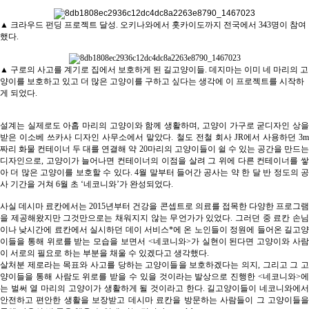
▲ 크라우드 펀딩 프로젝트 달성. 오키나와에서 홋카이도까지 전국에서 343명이 참여
했다.
▲ 구로의 사고를 계기로 집에서 보호하게 된 길고양이들. 데지마는 이미 네 마리의 고
양이를 보호하고 있고 더 많은 고양이를 구하고 싶다는 생각에 이 프로젝트를 시작하
게 되었다.
설계는 실제로도 아홉 마리의 고양이와 함께 생활하며, 고양이 가구로 굳디자인 상을
받은 이소베 쓰카사 디자인 사무소에서 맡았다. 철도 전철 회사 JR에서 사용하던 3m
짜리 화물 컨테이너 두 대를 연결해 약 20마리의 고양이들이 쉴 수 있는 공간을 만드는
디자인으로, 고양이가 늘어나면 컨테이너의 이점을 살려 그 위에 다른 컨테이너를 쌓
아 더 많은 고양이를 보호할 수 있다. 4월 말부터 들어간 공사는 약 한 달 반 정도의 공
사 기간을 거쳐 6월 초 ‘네코니와’가 완성되었다.
사실 데시마 료칸에서는 2015년부터 건강을 콘셉트로 의료를 접목한 다양한 프로그램
을 제공해왔지만 그것만으로는 채워지지 않는 무언가가 있었다. 그러던 중 료칸 손님
이나 낮시간에 료칸에서 실시하던 데이 서비스*에 온 노인들이 정원에 들어온 길고양
이들을 통해 위로를 받는 모습을 보면서 <네코니와>가 실현이 된다면 고양이와 사람
이 서로의 필요로 하는 부분을 채울 수 있겠다고 생각했다.
살처분 제로라는 목표와 사고를 당하는 고양이들을 보호하겠다는 의지, 그리고 그 고
양이들을 통해 사람도 위로를 받을 수 있을 것이라는 발상으로 진행한 <네코니와>에
는 벌써 열 마리의 고양이가 생활하게 될 것이라고 한다. 길고양이들이 네코니와에서
안전하고 편안한 생활을 보장받고 데시마 료칸을 방문하는 사람들이 그 고양이들을