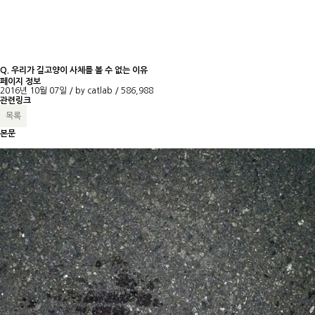
Q. 우리가 길고양이 사체를 볼 수 없는 이유
페이지 정보
2016년 10월 07일 / by
catlab
/
586,988
관련링크
목록
본문