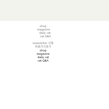
shop
magazine
daily cat
cat Q&A
newsletter 신청
바로가기추가
shop
magazine
daily cat
cat Q&A