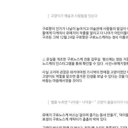
고양이가 예술과 사람들을 잇는다
구로짱의 인기가 나날이 높아지고 미술관에 사람들의 발길이 
들에게 다케히사 유메지의 작품을 알리고 더 나아가 어린이들
구조된 그해 12월 24일 구로짱은 구로노스케라는 정식 이름
△ 온실을 개조한 구로노스케 전용 집무실. 평소에는 정원 지
노스케의 인스타그램을 통해 확인할 수 있다. 사진=유메지
사실 고지마 관장은 와카야마현 기시역의 판매점 고양이였던 다
고양이도 역할을 맡으면 즐거운 인생을 보낼 수 있다는 것을 
바람는 마음에서였을 것이다.
벨을 누르면 “냐아옹~ 냐아옹~ ” 고양이 울음소리가 나
유메지 구로노스케 버스는‘걸으며 즐기는 동네 만들기’, ‘아이
표정의 구로노스케 캐릭터가 촘촘히 박혀 있다.