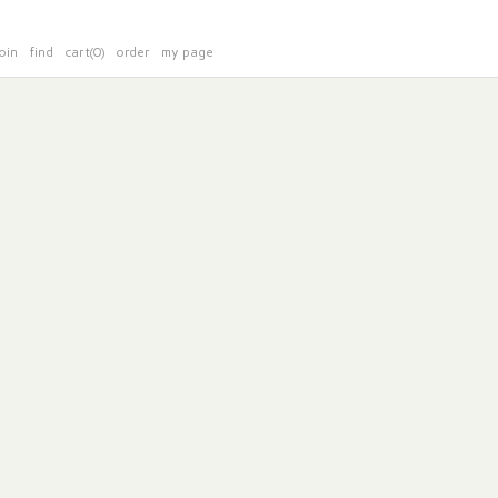
oin
find
cart(0)
order
my page