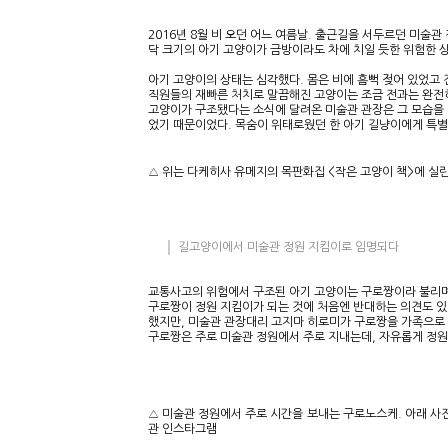
2016년 8월 비 오던 어느 여름날. 출근길을 서두르던 미술
닥 크기의 아기 고양이가 금방이라도 차에 치일 듯한 위험한 
아기 고양이의 상태는 심각했다. 몸은 비에 흠뻑 젖어 있었고
직원들의 재빠른 처치로 말끔해진 고양이는 조금 전과는 완전
고양이가 구조됐다는 소식에 달려온 미술관 관장은 그 모습을 
었기 때문이었다. 목숨이 위태로웠던 한 아기 길냥이에게 특
△ 위는 다케히사 유메지의 목판화집 <작은 고양이 책>에 실
길고양이에서 미술관 정원 지킴이로 임명되다
교통사고의 위험에서 구조된 아기 고양이는 구로짱이라 불리며
구로짱이 정원 지킴이가 되는 것에 처음엔 반대하는 의견도 있
했지만, 미술관 관장대리 고지마 히로미가 구로짱을 가족으로 
구로짱은 주로 미술관 정원에서 주로 지내는데, 자유롭게 정
△ 미술관 정원에서 주로 시간을 보내는 구로노스케. 아래 사
관 인스타그램