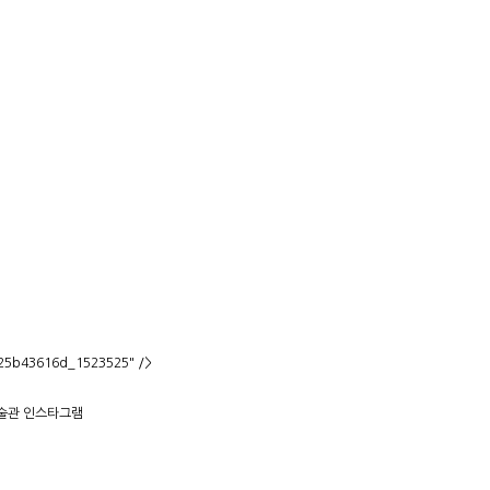
225b43616d_1523525" />
미술관 인스타그램