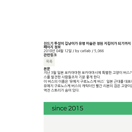
진드기 투성이 길냥이가 유명 미술관 정원 지킴이가 되기까지
페이지 정보
2018년 04월 12일 / by
catlab
/
5,066
관련링크
목록
본문
지난 3월 일본 오카야마현 오카야마시에 특별한 고양이 버스가 
스를 발견한 사람들조차 기분 좋게 한다.
이 버스의 이름은 ‘유메지 구로노스케 버스’. 일본 근대를 
유메지 구로노스케 버스의 캐릭터인 빨간 리본의 검은 고양이는
역전 스토리가 숨어 있다.