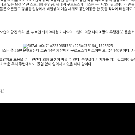
마 역장’의 뒤를 이어 2012년에 슈퍼 역장이 된 길고양이 출신 역장 ‘니타마짱’의 울음소리
내고 있는 묘생 역전 스토리의 주인공. 유메지 구로노스케 버스는 두 마리의 길고양이가 만들
 물론 어른들도 평범한 일상에서 비일상의 예술 세계로 공간이동을 한 듯한 착각에 빠질지도
모습이 담긴 하차 벨. 누르면 와카야마현 기시역의 고양이 역장 니타마짱의 우렁찬(?) 울음
. 버스는 총 26편 운행되는데 그중 14편이 유메지 구로노스케 버스이며 요금은 140엔이다
 고양이도 도움을 주는 인간에 의해 묘생이 바뀔 수 있다. 봄햇살에 기지개를 켜는 길고양이들
여 가까운 우리 주변에서도 끊임 없이 일어나고 있을 테니 말이다.
.)