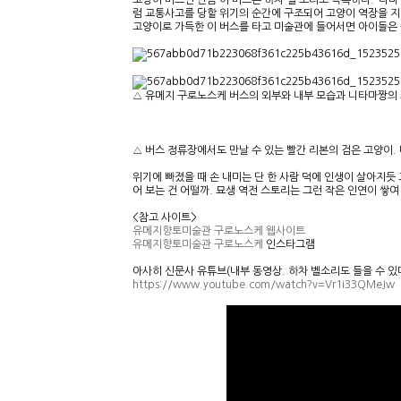
고양이 버스인 만큼 이 버스는 하차 벨 소리도 독특하다. ‘다
럼 교통사고를 당할 위기의 순간에 구조되어 고양이 역장을 지
고양이로 가득한 이 버스를 타고 미술관에 들어서면 아이들은
△ 유메지 구로노스케 버스의 외부와 내부 모습과 니타마짱의 
△ 버스 정류장에서도 만날 수 있는 빨간 리본의 검은 고양이
위기에 빠졌을 때 손 내미는 단 한 사람 덕에 인생이 살아지듯
어 보는 건 어떨까. 묘생 역전 스토리는 그런 작은 인연이 쌓
<참고 사이트>
유메지향토미술관 구로노스케 웹사이트
유메지향토미술관 구로노스케
인스타그램
아사히 신문사 유튜브(내부 동영상. 하차 벨소리도 들을 수 있다
https://www.youtube.com/watch?v=Vr1i33QMeJw