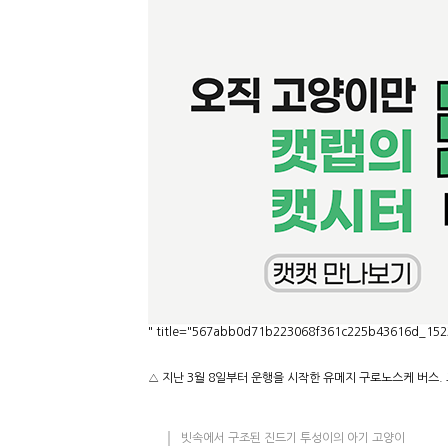
" title="567abb0d71b223068f361c225b43616d_1523
△ 지난 3월 8일부터 운행을 시작한 유메지 구로노스케 버스
빗속에서 구조된 진드기 투성이의 아기 고양이