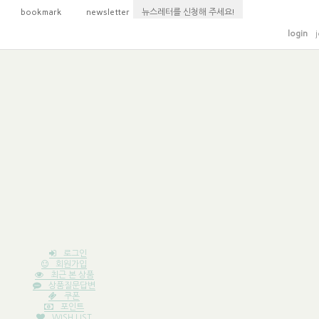
bookmark
newsletter
뉴스레터를 신청해 주세요!
login
j
로그인
회원가입
최근 본 상품
상품질문답변
쿠폰
포인트
WISH LIST